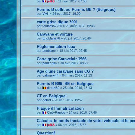
par
jef68
»
11 nov. 2017, 07:58
Permis B suffit ou Permis BE ? (Belgique)
par
Vivir
»
24 oct. 2017, 16:00
carte grise digue 300l
par
toutatis57250
»
29 août 2017, 19:43
Caravane et voiture
par
EricMarie76
»
28 juil. 2017, 20:46
Règlementation feux
par
aneblanc
»
18 juin 2017, 02:45
Carte grise Caravelair 1966
par
panzerjim
»
30 avr. 2017, 09:27
Age d'une caravane sans CG ?
par
calimary44
»
04 mars 2017, 11:13
Permis B-B96- BE en Belgique
par
dim1480
»
25 déc. 2016, 18:13
CT en Belgique!
par
gefort
»
20 oct. 2016, 19:57
Plaque d'Immatriculation
par
Club-Rapido
»
14 oct. 2016, 07:46
Calculez le poids tractable de votre véhicule et le 
par
jef68
»
06 oct. 2016, 15:57
Question!