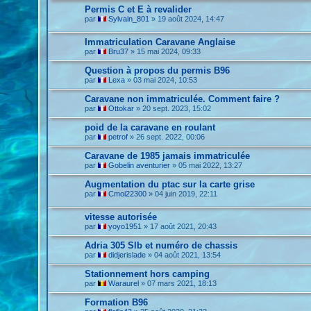
Permis C et E à revalider
par
Sylvain_801
»
19 août 2024, 14:47
Immatriculation Caravane Anglaise
par
Bru37
»
15 mai 2024, 09:33
Question à propos du permis B96
par
Lexa
»
03 mai 2024, 10:53
Caravane non immatriculée. Comment faire ?
par
Ottokar
»
20 sept. 2023, 15:02
poid de la caravane en roulant
par
petrof
»
26 sept. 2022, 00:06
Caravane de 1985 jamais immatriculée
par
Gobelin aventurier
»
05 mai 2022, 13:27
Augmentation du ptac sur la carte grise
par
Cmoi22300
»
04 juin 2019, 22:11
vitesse autorisée
par
yoyo1951
»
17 août 2021, 20:43
Adria 305 Slb et numéro de chassis
par
didjerislade
»
04 août 2021, 13:54
Stationnement hors camping
par
Waraurel
»
07 mars 2021, 18:13
Formation B96