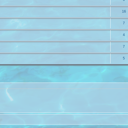
16
7
4
7
5