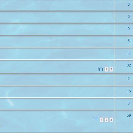
0
0
0
5
17
32
1
2
2
15
3
59
1
2
3