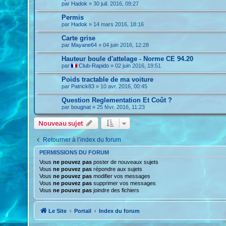
par
Hadok
»
30 juil. 2016, 09:27
Permis
par
Hadok
»
14 mars 2016, 18:16
Carte grise
par
Mayane64
»
04 juin 2016, 12:28
Hauteur boule d'attelage - Norme CE 94.20
par
Club-Rapido
»
02 juin 2016, 19:51
Poids tractable de ma voiture
par
Patrick83
»
10 avr. 2016, 00:45
Question Reglementation Et Coût ?
par
bougnat
»
25 févr. 2016, 11:23
Nouveau sujet
Retourner à l’index du forum
PERMISSIONS DU FORUM
Vous
ne pouvez pas
poster de nouveaux sujets
Vous
ne pouvez pas
répondre aux sujets
Vous
ne pouvez pas
modifier vos messages
Vous
ne pouvez pas
supprimer vos messages
Vous
ne pouvez pas
joindre des fichiers
Le Site
Portail
Index du forum