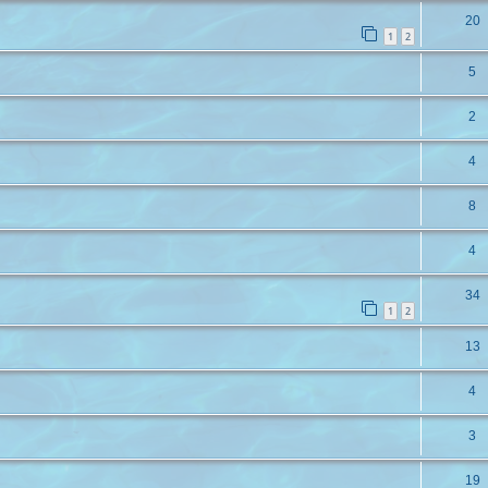
20
1
2
5
2
4
8
4
34
1
2
13
4
3
19