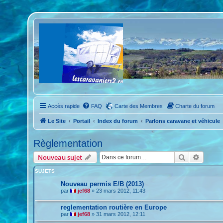
Accès rapide
FAQ
Carte des Membres
Charte du forum
Le Site
Portail
Index du forum
Parlons caravane et véhicule
Règlementation
Rechercher
Recher
Nouveau sujet
SUJETS
Nouveau permis E/B (2013)
par
jef68
»
23 mars 2012, 11:43
reglementation routière en Europe
par
jef68
»
31 mars 2012, 12:11