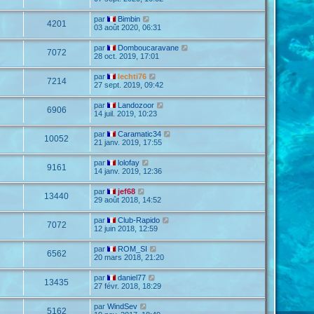
par
Bimbin
4201
03 août 2020, 06:31
par
Domboucaravane
7072
28 oct. 2019, 17:01
par
lechti76
7214
27 sept. 2019, 09:42
par
Landozoor
6906
14 juil. 2019, 10:23
par
Caramatic34
10052
21 janv. 2019, 17:55
par
lolofay
9161
14 janv. 2019, 12:36
par
jef68
13440
29 août 2018, 14:52
par
Club-Rapido
7072
12 juin 2018, 12:59
par
ROM_SI
6562
20 mars 2018, 21:20
par
daniel77
13435
27 févr. 2018, 18:29
par
WindSev
5162