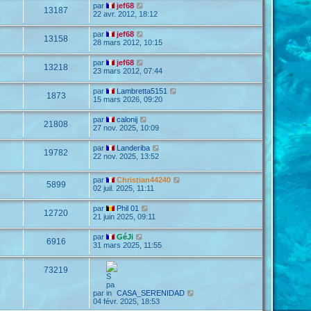
par
jef68
13187
22 avr. 2012, 18:12
par
jef68
13158
28 mars 2012, 10:15
par
jef68
13218
23 mars 2012, 07:44
par
Lambretta5151
1873
15 mars 2026, 09:20
par
calonij
21808
27 nov. 2025, 10:09
par
Landeriba
19782
22 nov. 2025, 13:52
par
Christian44240
5899
02 juil. 2025, 11:11
par
Phil 01
12720
21 juin 2025, 09:11
par
GéJi
6916
31 mars 2025, 11:55
73219
par
CASA_SERENIDAD
04 févr. 2025, 18:53