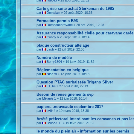
par
floflo43
»
25 août 2020, 21:32
Carte grise suite achat Sterkeman de 1985
par
Domalain
»
02 août 2020, 10:38
Formation permis B96
par
Domboucaravane
»
28 oct. 2019, 12:28
Assurance responsabilité civile pour caravane garée
par
Conny
»
25 sept. 2019, 18:14
plaque constructeur attelage
par
cash
»
12 juil. 2019, 22:55
Numéro de modèle
par
Berry1804
»
19 janv. 2019, 11:52
Réglementation en belgique
par
Nico79
»
12 janv. 2019, 18:18
Question PTAC surbaissée Trigano Silver
par
i_ll_be
»
27 août 2018, 22:13
Besoin de renseignements svp
par
Mélanie 1
»
12 juin 2018, 10:14
papiers...nouveauté septembre 2017
par
tivili44
»
19 mars 2018, 13:38
Arrêté préfectoral interdisant les caravanes et pas les
par
Bruno3111
»
19 févr. 2018, 21:52
le monde du plein air - information sur les permis