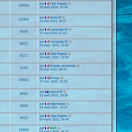
par
Club-Rapido
29559
28 août 2024, 20:08
par
Denis29
10304
15 mai 2024, 18:27
par
Caramatic34
6509
07 mai 2024, 07:13
par
Caramatic34
8623
22 sept. 2023, 15:26
par
Club-Rapido
8271
29 sept. 2022, 13:56
par
Gobelin aventurier
5192
06 mai 2022, 08:43
par
jlchaps
35681
27 nov. 2021, 22:54
par
pascal-R
8681
22 août 2021, 19:36
par
didjerislade
4840
05 août 2021, 10:07
par
Club-Rapido
4015
09 mars 2021, 09:48
par
GéJi
10968
07 sept. 2020, 16:32