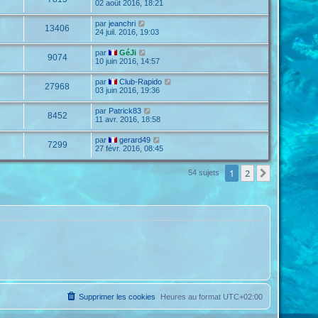
02 août 2016, 18:21
par
jeanchri
13406
24 juil. 2016, 19:03
par
GéJi
9074
10 juin 2016, 14:57
par
Club-Rapido
27968
03 juin 2016, 19:36
par
Patrick83
8452
11 avr. 2016, 18:58
par
gerard49
7299
27 févr. 2016, 08:45
1
2
Suivante
54 sujets
Supprimer les cookies
Heures au format
UTC+02:00