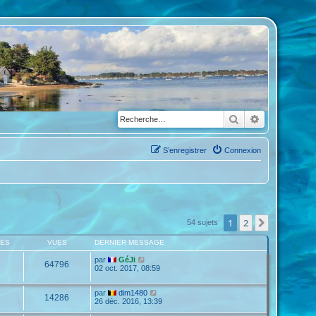
Rechercher
Recherche a
S’enregistrer
Connexion
1
2
Suivante
54 sujets
SES
VUES
DERNIER MESSAGE
par
GéJi
64796
02 oct. 2017, 08:59
par
dim1480
14286
26 déc. 2016, 13:39