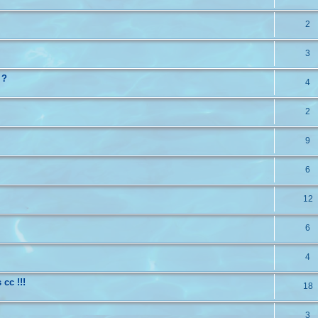
2
3
 ?
4
2
9
6
12
6
4
 cc !!!
18
3