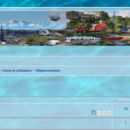
Choix et utilisation
Règlementation
che avancée
RÉPON
46
1
2
3
1