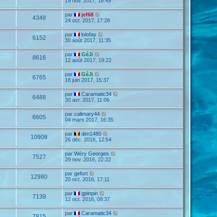
19 nov. 2017, 18:49
par
jef68
4348
24 oct. 2017, 17:28
par
lolofay
6152
30 août 2017, 11:35
par
GéJi
8616
12 août 2017, 19:22
par
GéJi
6765
18 juin 2017, 15:37
par
Caramatic34
6488
30 avr. 2017, 11:06
par
calimary44
6605
04 mars 2017, 16:35
par
dim1480
10908
26 déc. 2016, 12:54
par
Wéry Georges
7527
29 nov. 2016, 22:22
par
gefort
12980
20 oct. 2016, 17:11
par
gpinpin
7139
12 oct. 2016, 09:37
par
Caramatic34
7815