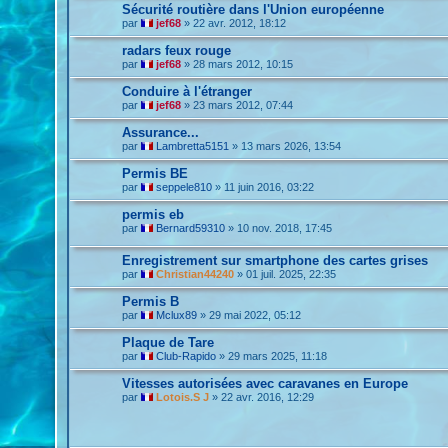
Sécurité routière dans l'Union européenne
par
jef68
»
22 avr. 2012, 18:12
radars feux rouge
par
jef68
»
28 mars 2012, 10:15
Conduire à l'étranger
par
jef68
»
23 mars 2012, 07:44
Assurance...
par
Lambretta5151
»
13 mars 2026, 13:54
Permis BE
par
seppele810
»
11 juin 2016, 03:22
permis eb
par
Bernard59310
»
10 nov. 2018, 17:45
Enregistrement sur smartphone des cartes grises
par
Christian44240
»
01 juil. 2025, 22:35
Permis B
par
Mclux89
»
29 mai 2022, 05:12
Plaque de Tare
par
Club-Rapido
»
29 mars 2025, 11:18
Vitesses autorisées avec caravanes en Europe
par
Lotois.S J
»
22 avr. 2016, 12:29