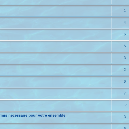
1
4
6
5
3
2
6
7
17
permis nécessaire pour votre ensemble
3
6