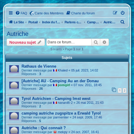
FAQ
Carte des Membres
Charte du forum
R
Le Site
Portail
Index du forum
Parlons camping...L'étranger
Campings du monde
Autriche
e
Autriche
c
Rechercher
Recherche ava
Nouveau sujet
h
5 sujets • Page
1
sur
1
e
Sujets
r
c
Rathaus de Vienne
Dernier message par
Khaled
«
05 juil. 2023, 14:02
h
Réponses :
3
e
[Autriche] AU - Camping Au an der Donau
Dernier message par
pomgirl
«
07 nov. 2011, 18:45
r
Réponses :
26
1
2
Tyrol Autrichien - Camping Imst west
Dernier message par
nanard6-2
«
26 mai 2011, 21:43
Réponses :
2
camping autriche zugspitze a Erwald Tyrol
Dernier message par
parmentier
«
24 sept. 2009, 17:46
Réponses :
5
Autriche : Qui connait ?
Dernier message par
mekpy
«
24 oct. 2007, 16:41