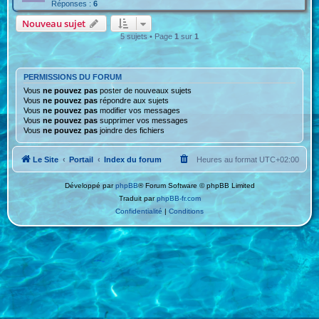
Réponses :
6
Nouveau sujet
5 sujets • Page
1
sur
1
PERMISSIONS DU FORUM
Vous
ne pouvez pas
poster de nouveaux sujets
Vous
ne pouvez pas
répondre aux sujets
Vous
ne pouvez pas
modifier vos messages
Vous
ne pouvez pas
supprimer vos messages
Vous
ne pouvez pas
joindre des fichiers
Le Site
Portail
Index du forum
Heures au format
UTC+02:00
Développé par
phpBB
® Forum Software © phpBB Limited
Traduit par
phpBB-fr.com
Confidentialité
|
Conditions