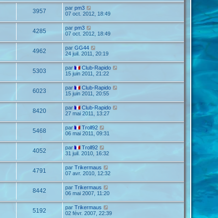
par
pm3
3957
07 oct. 2012, 18:49
par
pm3
4285
07 oct. 2012, 18:49
par
GG44
4962
24 juil. 2011, 20:19
par
Club-Rapido
5303
15 juin 2011, 21:22
par
Club-Rapido
6023
15 juin 2011, 20:55
par
Club-Rapido
8420
27 mai 2011, 13:27
par
Troll92
5468
06 mai 2011, 09:31
par
Troll92
4052
31 juil. 2010, 16:32
par
Trikermaus
4791
07 avr. 2010, 12:32
par
Trikermaus
8442
06 mai 2007, 11:20
par
Trikermaus
5192
02 févr. 2007, 22:39