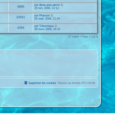
par
denis jean pierre
4995
20 nov. 2006, 12:12
par
Pharaon
10041
05 sept. 2006, 21:24
par
Trikermaus
4284
08 mars 2006, 18:19
27 sujets • Page
1
sur
1
Supprimer les cookies
Heures au format
UTC+02:00