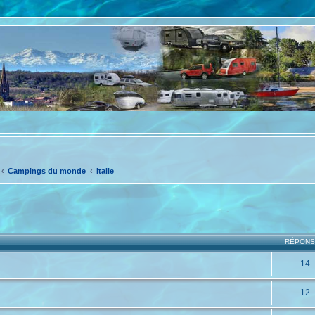
Campings du monde
Italie
che avancée
RÉPON
14
12