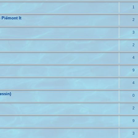
1
 Piémont It
2
3
2
4
9
4
essin)
0
2
9
3