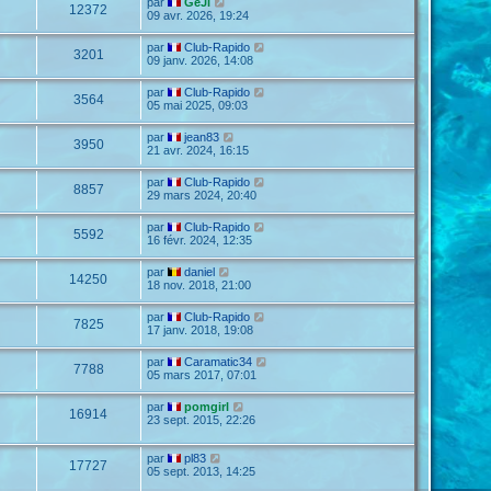
par
GéJi
12372
09 avr. 2026, 19:24
par
Club-Rapido
3201
09 janv. 2026, 14:08
par
Club-Rapido
3564
05 mai 2025, 09:03
par
jean83
3950
21 avr. 2024, 16:15
par
Club-Rapido
8857
29 mars 2024, 20:40
par
Club-Rapido
5592
16 févr. 2024, 12:35
par
daniel
14250
18 nov. 2018, 21:00
par
Club-Rapido
7825
17 janv. 2018, 19:08
par
Caramatic34
7788
05 mars 2017, 07:01
par
pomgirl
16914
23 sept. 2015, 22:26
par
pl83
17727
05 sept. 2013, 14:25