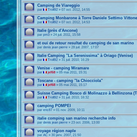
Camping de Viareggio
par
Troll92
»
07 oct. 2012, 14:55
Camping Monbarone à Torre Daniele Settimo Vittone
par
Troll92
»
07 oct. 2012, 14:53
Italie (près d'Ancone)
par
pm3
»
24 juil. 2011, 15:58
et oui de retour resultat du camping de san marino
par
denis jean pierre
»
28 juil. 2007, 17:07
Italie Camping "La Serenissima" à Oriago (Venise)
par
Troll92
»
31 juil. 2010, 16:29
Venise - camping Miramare
par
jef68
»
05 mai 2011, 15:31
Toscane - camping "la Chiocciola"
par
jef68
»
05 mai 2011, 15:17
Suisse Camping Bosco di Molinazzo à Bellinzona (T
par
Troll92
»
31 juil. 2010, 16:32
camping POMPEI
par
eric87
»
01 nov. 2009, 10:11
italie comping san marino recherche info
par
denis jean pierre
»
23 oct. 2006, 13:00
voyage région naple
par
AC
»
30 janv. 2007, 21:50