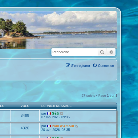
Rechercher
Recherche a
S’enregistrer
Connexion
27 sujets • Page
1
sur
1
SES
VUES
DERNIER MESSAGE
par
GéJi
3489
07 mai 2026, 09:35
par
Pom d'Amour
4320
20 avr. 2026, 08:35