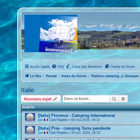
Accès rapide
FAQ
Carte des Membres
Charte du forum
Le Site
Portail
Index du forum
Parlons camping...L'étranger
Italie
Rechercher
Recher
Nouveau sujet
SUJETS
[Italie] Florence - Camping International
par
Club-Rapido
»
06 mai 2026, 08:10
[Italie] Pise - camping Torre pendente
par
Club-Rapido
»
18 avr. 2026, 18:32