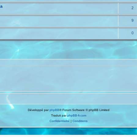
ca
2
9
0
Développé par
phpBB
® Forum Software © phpBB Limited
Traduit par
phpBB-fr.com
Confidentialité
|
Conditions