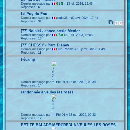
Dernier message par
GéJi
«
13 juil. 2024, 13:46
Réponses :
6
Le Puy du Fou
Dernier message par
elodie36
«
02 avr. 2024, 17:41
Réponses :
31
1
2
[77] Noisiel - chocolaterie Menier
Dernier message par
GéJi
«
01 juil. 2023, 15:06
Réponses :
13
[77] CHESSY - Parc Disney
Dernier message par
Club-Rapido
«
15 janv. 2023, 11:49
Réponses :
11
Fécamp
Dernier message par
Phil 01
«
15 oct. 2022, 09:34
Réponses :
14
randonnée à veules les roses
Dernier message par
Phil 01
«
15 oct. 2022, 09:33
Réponses :
12
PETITE BALADE MERCREDI A VEULES LES ROSES