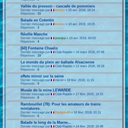
Vallée du pressoir - cascade de pommiers
Dernier message par
momo
«
25 avr. 2018, 18:24
Réponses :
10
Balade en Cotentin
Dernier message par
momo
«
10 avr. 2018, 19:25
Réponses :
3
Réville Manche
Dernier message par
jeanjea
«
10 avr. 2018, 00:03
Réponses :
4
[60] Fontaine Chaalis
Dernier message par
Club-Rapido
«
16 mars 2018, 07:48
Réponses :
19
Le monde du plein air ballade Alsacienne
Dernier message par
Club-Rapido
«
12 mars 2018, 18:18
Réponses :
6
effets miroir sur la seine
Dernier message par
micrid
«
18 févr. 2018, 11:15
Réponses :
9
Musée de la mine LEWARDE
Dernier message par
Club-Rapido
«
17 févr. 2018, 19:33
Réponses :
6
Rambouillet (78): Pour les amateurs de trains
miniatures.
Dernier message par
Djidjidu49
«
16 févr. 2018, 01:11
Réponses :
6
Balade le long de la Marne...
Dernier message par
Club-Rapido
«
14 févr. 2018, 15:48