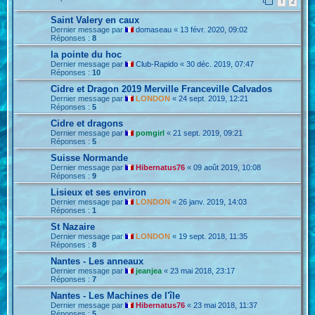
1
2
Saint Valery en caux
Dernier message par
domaseau
«
13 févr. 2020, 09:02
Réponses :
8
la pointe du hoc
Dernier message par
Club-Rapido
«
30 déc. 2019, 07:47
Réponses :
10
Cidre et Dragon 2019 Merville Franceville Calvados
Dernier message par
LONDON
«
24 sept. 2019, 12:21
Réponses :
5
Cidre et dragons
Dernier message par
pomgirl
«
21 sept. 2019, 09:21
Réponses :
5
Suisse Normande
Dernier message par
Hibernatus76
«
09 août 2019, 10:08
Réponses :
9
Lisieux et ses environ
Dernier message par
LONDON
«
26 janv. 2019, 14:03
Réponses :
1
St Nazaire
Dernier message par
LONDON
«
19 sept. 2018, 11:35
Réponses :
8
Nantes - Les anneaux
Dernier message par
jeanjea
«
23 mai 2018, 23:17
Réponses :
7
Nantes - Les Machines de l'île
Dernier message par
Hibernatus76
«
23 mai 2018, 11:37
Réponses :
5