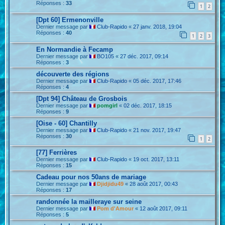
Réponses :
33
1
2
[Dpt 60] Ermenonville
Dernier message par
Club-Rapido
«
27 janv. 2018, 19:04
Réponses :
40
1
2
3
En Normandie à Fecamp
Dernier message par
BO105
«
27 déc. 2017, 09:14
Réponses :
3
découverte des régions
Dernier message par
Club-Rapido
«
05 déc. 2017, 17:46
Réponses :
4
[Dpt 94] Château de Grosbois
Dernier message par
pomgirl
«
02 déc. 2017, 18:15
Réponses :
9
[Oise - 60] Chantilly
Dernier message par
Club-Rapido
«
21 nov. 2017, 19:47
Réponses :
30
1
2
[77] Ferrières
Dernier message par
Club-Rapido
«
19 oct. 2017, 13:11
Réponses :
15
Cadeau pour nos 50ans de mariage
Dernier message par
Djidjidu49
«
28 août 2017, 00:43
Réponses :
17
randonnée la mailleraye sur seine
Dernier message par
Pom d'Amour
«
12 août 2017, 09:11
Réponses :
5