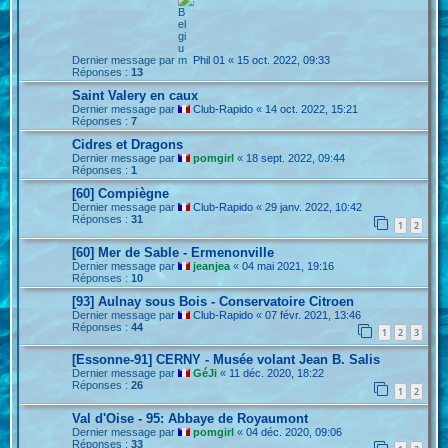
Dernier message par
Phil 01
«
15 oct. 2022, 09:33
Réponses :
13
Saint Valery en caux
Dernier message par
Club-Rapido
«
14 oct. 2022, 15:21
Réponses :
7
Cidres et Dragons
Dernier message par
pomgirl
«
18 sept. 2022, 09:44
Réponses :
1
[60] Compiègne
Dernier message par
Club-Rapido
«
29 janv. 2022, 10:42
Réponses :
31
1
2
[60] Mer de Sable - Ermenonville
Dernier message par
jeanjea
«
04 mai 2021, 19:16
Réponses :
10
[93] Aulnay sous Bois - Conservatoire Citroen
Dernier message par
Club-Rapido
«
07 févr. 2021, 13:46
Réponses :
44
1
2
3
[Essonne-91] CERNY - Musée volant Jean B. Salis
Dernier message par
GéJi
«
11 déc. 2020, 18:22
Réponses :
26
1
2
Val d'Oise - 95: Abbaye de Royaumont
Dernier message par
pomgirl
«
04 déc. 2020, 09:06
Réponses :
33