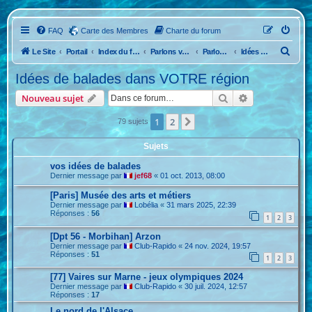
FAQ
Carte des Membres
Charte du forum
R
Le Site
Portail
Index du forum
Parlons voyage ...
Parlons voyage !
Idées de balades dans VOTRE région
e
Idées de balades dans VOTRE région
c
Rechercher
Recherche ava
Nouveau sujet
h
e
1
2
Suivante
79 sujets
r
Sujets
c
vos idées de balades
h
Dernier message par
jef68
«
01 oct. 2013, 08:00
e
[Paris] Musée des arts et métiers
r
Dernier message par
Lobélia
«
31 mars 2025, 22:39
Réponses :
56
1
2
3
[Dpt 56 - Morbihan] Arzon
Dernier message par
Club-Rapido
«
24 nov. 2024, 19:57
Réponses :
51
1
2
3
[77] Vaires sur Marne - jeux olympiques 2024
Dernier message par
Club-Rapido
«
30 juil. 2024, 12:57
Réponses :
17
Le nord de l'Alsace