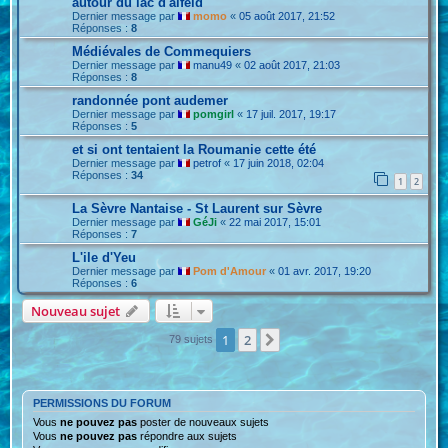
autour du lac d'alfeld
Dernier message par
momo
«
05 août 2017, 21:52
Réponses :
8
Médiévales de Commequiers
Dernier message par
manu49
«
02 août 2017, 21:03
Réponses :
8
randonnée pont audemer
Dernier message par
pomgirl
«
17 juil. 2017, 19:17
Réponses :
5
et si ont tentaient la Roumanie cette été
Dernier message par
petrof
«
17 juin 2018, 02:04
Réponses :
34
1
2
La Sèvre Nantaise - St Laurent sur Sèvre
Dernier message par
GéJi
«
22 mai 2017, 15:01
Réponses :
7
L'ile d'Yeu
Dernier message par
Pom d'Amour
«
01 avr. 2017, 19:20
Réponses :
6
Nouveau sujet
1
2
Suivante
79 sujets
PERMISSIONS DU FORUM
Vous
ne pouvez pas
poster de nouveaux sujets
Vous
ne pouvez pas
répondre aux sujets