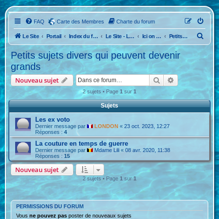
FAQ
Carte des Membres
Charte du forum
R
Le Site
Portail
Index du forum
Le Site - Le Forum
Ici on ne parle pas de caravane, mais d'une autre passion.
Petits sujets divers qui peuvent devenir grands
e
Petits sujets divers qui peuvent devenir
c
grands
h
Rechercher
Recherche ava
Nouveau sujet
e
2 sujets • Page
1
sur
1
r
Sujets
c
h
Les ex voto
Dernier message par
LONDON
«
23 oct. 2023, 12:27
e
Réponses :
4
r
La couture en temps de guerre
Dernier message par
Mdame Lili
«
08 avr. 2020, 11:38
Réponses :
15
Nouveau sujet
2 sujets • Page
1
sur
1
PERMISSIONS DU FORUM
Vous
ne pouvez pas
poster de nouveaux sujets