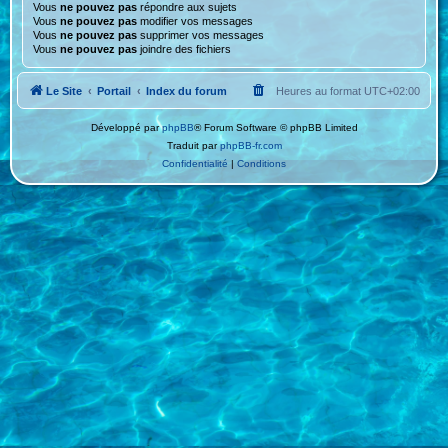
Vous
ne pouvez pas
répondre aux sujets
Vous
ne pouvez pas
modifier vos messages
Vous
ne pouvez pas
supprimer vos messages
Vous
ne pouvez pas
joindre des fichiers
Le Site
Portail
Index du forum
Heures au format
UTC+02:00
Développé par
phpBB
® Forum Software © phpBB Limited
Traduit par
phpBB-fr.com
Confidentialité
|
Conditions