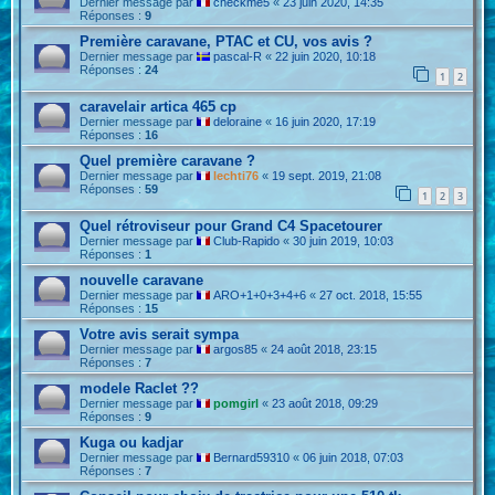
Dernier message par
checkme5
«
23 juin 2020, 14:35
Réponses :
9
Première caravane, PTAC et CU, vos avis ?
Dernier message par
pascal-R
«
22 juin 2020, 10:18
Réponses :
24
1
2
caravelair artica 465 cp
Dernier message par
deloraine
«
16 juin 2020, 17:19
Réponses :
16
Quel première caravane ?
Dernier message par
lechti76
«
19 sept. 2019, 21:08
Réponses :
59
1
2
3
Quel rétroviseur pour Grand C4 Spacetourer
Dernier message par
Club-Rapido
«
30 juin 2019, 10:03
Réponses :
1
nouvelle caravane
Dernier message par
ARO+1+0+3+4+6
«
27 oct. 2018, 15:55
Réponses :
15
Votre avis serait sympa
Dernier message par
argos85
«
24 août 2018, 23:15
Réponses :
7
modele Raclet ??
Dernier message par
pomgirl
«
23 août 2018, 09:29
Réponses :
9
Kuga ou kadjar
Dernier message par
Bernard59310
«
06 juin 2018, 07:03
Réponses :
7