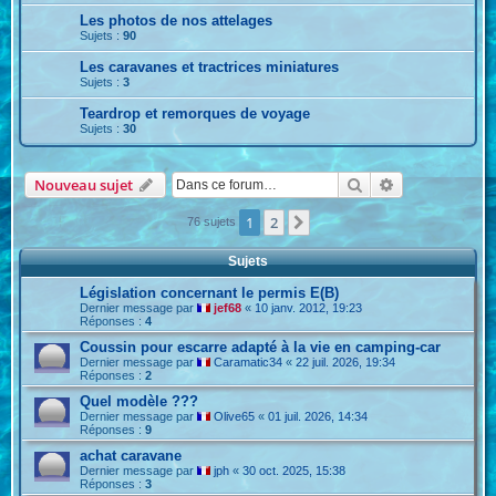
Les photos de nos attelages
Sujets :
90
Les caravanes et tractrices miniatures
Sujets :
3
Teardrop et remorques de voyage
Sujets :
30
Rechercher
Recherche ava
Nouveau sujet
1
2
Suivante
76 sujets
Sujets
Législation concernant le permis E(B)
Dernier message par
jef68
«
10 janv. 2012, 19:23
Réponses :
4
Coussin pour escarre adapté à la vie en camping-car
Dernier message par
Caramatic34
«
22 juil. 2026, 19:34
Réponses :
2
Quel modèle ???
Dernier message par
Olive65
«
01 juil. 2026, 14:34
Réponses :
9
achat caravane
Dernier message par
jph
«
30 oct. 2025, 15:38
Réponses :
3