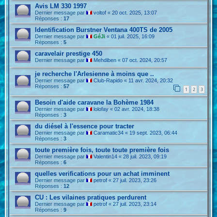
Avis LM 330 1997
Dernier message par
voltof
«
20 oct. 2025, 13:07
Réponses :
17
Identification Burstner Ventana 400TS de 2005
Dernier message par
GéJi
«
01 juil. 2025, 16:09
Réponses :
5
caravelair prestige 450
Dernier message par
Mehdiben
«
07 oct. 2024, 20:57
je recherche l'Arlesienne à moins que ..
Dernier message par
Club-Rapido
«
11 avr. 2024, 20:32
Réponses :
57
1
2
3
Besoin d'aide caravane la Bohème 1984
Dernier message par
lolofay
«
02 avr. 2024, 18:38
Réponses :
3
du diésel à l'essence pour tracter
Dernier message par
Caramatic34
«
19 sept. 2023, 06:44
Réponses :
3
toute première fois, toute toute première fois
Dernier message par
Valentin14
«
28 juil. 2023, 09:19
Réponses :
6
quelles verifications pour un achat imminent
Dernier message par
petrof
«
27 juil. 2023, 23:26
Réponses :
12
CU : Les vilaines pratiques perdurent
Dernier message par
petrof
«
27 juil. 2023, 23:14
Réponses :
9