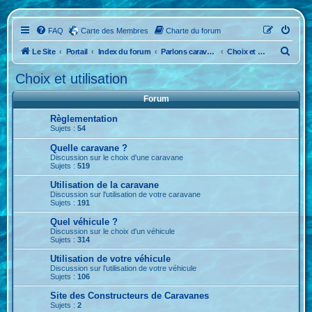
FAQ
Carte des Membres
Charte du forum
R
Le Site
Portail
Index du forum
Parlons caravane et véhicule
Choix et utilisation
e
Choix et utilisation
c
Forum
h
Règlementation
e
Sujets :
54
r
Quelle caravane ?
c
Discussion sur le choix d'une caravane
Sujets :
519
h
Utilisation de la caravane
e
Discussion sur l'utilisation de votre caravane
r
Sujets :
191
Quel véhicule ?
Discussion sur le choix d'un véhicule
Sujets :
314
Utilisation de votre véhicule
Discussion sur l'utilisation de votre véhicule
Sujets :
106
Site des Constructeurs de Caravanes
Sujets :
2