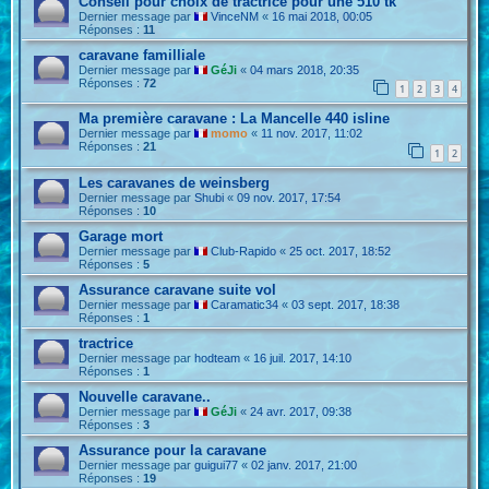
Conseil pour choix de tractrice pour une 510 tk
Dernier message par
VinceNM
«
16 mai 2018, 00:05
Réponses :
11
caravane familliale
Dernier message par
GéJi
«
04 mars 2018, 20:35
Réponses :
72
1
2
3
4
Ma première caravane : La Mancelle 440 isline
Dernier message par
momo
«
11 nov. 2017, 11:02
Réponses :
21
1
2
Les caravanes de weinsberg
Dernier message par
Shubi
«
09 nov. 2017, 17:54
Réponses :
10
Garage mort
Dernier message par
Club-Rapido
«
25 oct. 2017, 18:52
Réponses :
5
Assurance caravane suite vol
Dernier message par
Caramatic34
«
03 sept. 2017, 18:38
Réponses :
1
tractrice
Dernier message par
hodteam
«
16 juil. 2017, 14:10
Réponses :
1
Nouvelle caravane..
Dernier message par
GéJi
«
24 avr. 2017, 09:38
Réponses :
3
Assurance pour la caravane
Dernier message par
guigui77
«
02 janv. 2017, 21:00
Réponses :
19