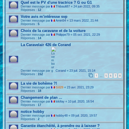
Quel est le PV d'une tractrice ? G ou G1
Dernier message par
Thibault87
«
24 juin 2022, 09:35
Réponses :
12
Votre avis m'intéresse svp
Dernier message par
Amin54
«
13 mars 2022, 21:44
Réponses :
5
Choix de la caravane et de la voiture
Dernier message par
Philippe79
«
05 oct. 2021, 22:29
Réponses :
14
La Caravelair 426 de Corand
Dernier message par
Corand
«
23 juil. 2021, 15:14
Réponses :
152
1
5
6
7
8
…
La vie de bohème ?!
Dernier message par
Gil29
«
23 avr. 2021, 23:29
Réponses :
18
Changement de plan ...
Dernier message par
lolofay
«
10 juil. 2020, 16:54
Réponses :
17
notice hobby
Dernier message par
hobby48
«
09 juil. 2020, 19:57
Réponses :
2
Garantie étanchéité, à prendre ou à laisser ?