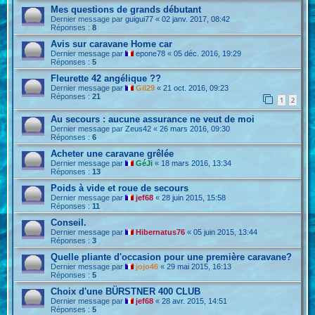
Mes questions de grands débutant
Dernier message par
guigui77
«
02 janv. 2017, 08:42
Réponses :
8
Avis sur caravane Home car
Dernier message par
epone78
«
05 déc. 2016, 19:29
Réponses :
5
Fleurette 42 angélique ??
Dernier message par
Gil29
«
21 oct. 2016, 09:23
Réponses :
21
1
2
Au secours : aucune assurance ne veut de moi
Dernier message par
Zeus42
«
26 mars 2016, 09:30
Réponses :
6
Acheter une caravane grêlée
Dernier message par
GéJi
«
18 mars 2016, 13:34
Réponses :
13
Poids à vide et roue de secours
Dernier message par
jef68
«
28 juin 2015, 15:58
Réponses :
11
Conseil.
Dernier message par
Hibernatus76
«
05 juin 2015, 13:44
Réponses :
3
Quelle pliante d'occasion pour une première caravane?
Dernier message par
jojo46
«
29 mai 2015, 16:13
Réponses :
5
Choix d'une BÜRSTNER 400 CLUB
Dernier message par
jef68
«
28 avr. 2015, 14:51
Réponses :
5