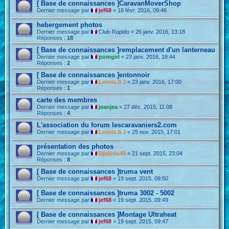
[ Base de connaissances ]CaravanMoverShop
Dernier message par
jef68
«
18 févr. 2016, 09:46
hebergement photos
Dernier message par
Club-Rapido
«
26 janv. 2016, 13:18
Réponses :
18
[ Base de connaissances ]remplacement d'un lanterneau
Dernier message par
pomgirl
«
23 janv. 2016, 18:44
Réponses :
2
[ Base de connaissances ]entonnoir
Dernier message par
Lotois.S J
«
23 janv. 2016, 17:00
Réponses :
1
carte des membres
Dernier message par
jeanjea
«
27 déc. 2015, 11:08
Réponses :
4
L'association du forum lescaravaniers2.com
Dernier message par
Lotois.S J
«
25 nov. 2015, 17:01
présentation des photos
Dernier message par
Djidjidu49
«
21 sept. 2015, 23:04
Réponses :
8
[ Base de connaissances ]truma vent
Dernier message par
jef68
«
19 sept. 2015, 09:50
[ Base de connaissances ]truma 3002 - 5002
Dernier message par
jef68
«
19 sept. 2015, 09:49
[ Base de connaissances ]Montage Ultraheat
Dernier message par
jef68
«
19 sept. 2015, 09:47