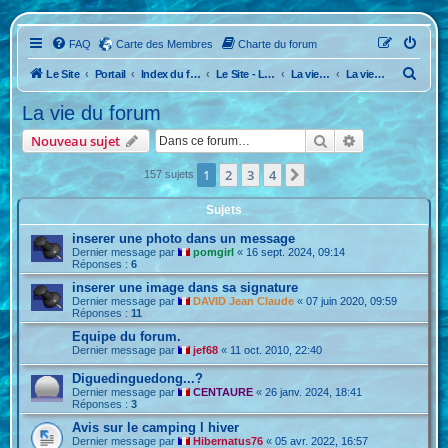
FAQ
Carte des Membres
Charte du forum
R
Le Site
Portail
Index du forum
Le Site - Le Forum
La vie du site-forum
La vie du forum
e
La vie du forum
c
Rechercher
Recherche ava
Nouveau sujet
h
e
1
2
3
4
Suivante
157 sujets
r
Sujets
c
inserer une photo dans un message
h
Dernier message par
pomgirl
«
16 sept. 2024, 09:14
Réponses :
6
e
inserer une image dans sa signature
r
Dernier message par
DAVID Jean Claude
«
07 juin 2020, 09:59
Réponses :
11
Equipe du forum.
Dernier message par
jef68
«
11 oct. 2010, 22:40
Diguedinguedong...?
Dernier message par
CENTAURE
«
26 janv. 2024, 18:41
Réponses :
3
Avis sur le camping l hiver
Dernier message par
Hibernatus76
«
05 avr. 2022, 16:57