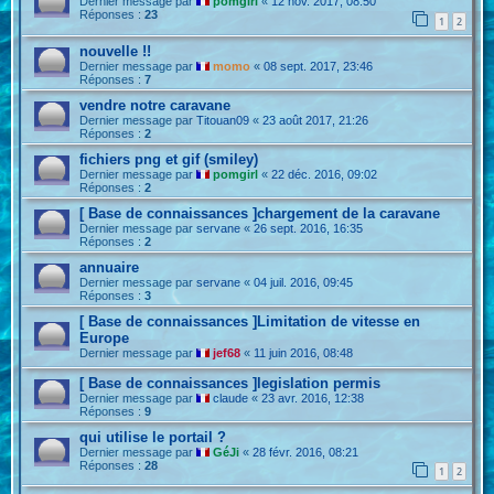
Dernier message par
pomgirl
«
12 nov. 2017, 08:50
Réponses :
23
1
2
nouvelle !!
Dernier message par
momo
«
08 sept. 2017, 23:46
Réponses :
7
vendre notre caravane
Dernier message par
Titouan09
«
23 août 2017, 21:26
Réponses :
2
fichiers png et gif (smiley)
Dernier message par
pomgirl
«
22 déc. 2016, 09:02
Réponses :
2
[ Base de connaissances ]chargement de la caravane
Dernier message par
servane
«
26 sept. 2016, 16:35
Réponses :
2
annuaire
Dernier message par
servane
«
04 juil. 2016, 09:45
Réponses :
3
[ Base de connaissances ]Limitation de vitesse en
Europe
Dernier message par
jef68
«
11 juin 2016, 08:48
[ Base de connaissances ]legislation permis
Dernier message par
claude
«
23 avr. 2016, 12:38
Réponses :
9
qui utilise le portail ?
Dernier message par
GéJi
«
28 févr. 2016, 08:21
Réponses :
28
1
2