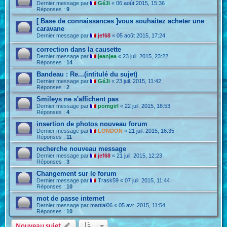
Dernier message par
GéJi
«
06 août 2015, 15:36
Réponses :
9
[ Base de connaissances ]vous souhaitez acheter une
caravane
Dernier message par
jef68
«
05 août 2015, 17:24
correction dans la causette
Dernier message par
jeanjea
«
23 juil. 2015, 23:22
Réponses :
14
Bandeau : Re...(intitulé du sujet)
Dernier message par
GéJi
«
23 juil. 2015, 11:42
Réponses :
2
Smileys ne s'affichent pas
Dernier message par
pomgirl
«
22 juil. 2015, 18:53
Réponses :
4
insertion de photos nouveau forum
Dernier message par
LONDON
«
21 juil. 2015, 16:35
Réponses :
11
recherche nouveau message
Dernier message par
jef68
«
21 juil. 2015, 12:23
Réponses :
3
Changement sur le forum
Dernier message par
Trask59
«
07 juil. 2015, 11:44
Réponses :
10
mot de passe internet
Dernier message par
martial06
«
05 avr. 2015, 11:54
Réponses :
10
Nouveau sujet