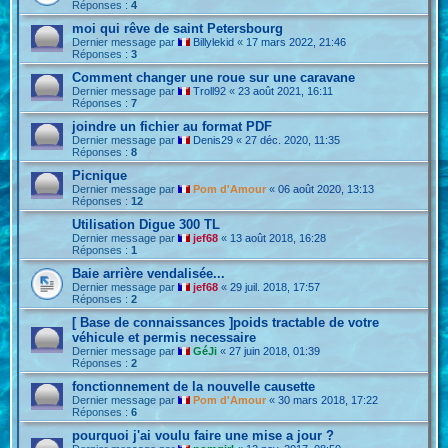
Réponses :
4
moi qui rêve de saint Petersbourg
Dernier message par
Billylekid
«
17 mars 2022, 21:46
Réponses :
3
Comment changer une roue sur une caravane
Dernier message par
Troll92
«
23 août 2021, 16:11
Réponses :
7
joindre un fichier au format PDF
Dernier message par
Denis29
«
27 déc. 2020, 11:35
Réponses :
8
Picnique
Dernier message par
Pom d'Amour
«
06 août 2020, 13:13
Réponses :
12
Utilisation Digue 300 TL
Dernier message par
jef68
«
13 août 2018, 16:28
Réponses :
1
Baie arrière vendalisée...
Dernier message par
jef68
«
29 juil. 2018, 17:57
Réponses :
2
[ Base de connaissances ]poids tractable de votre
véhicule et permis necessaire
Dernier message par
GéJi
«
27 juin 2018, 01:39
Réponses :
2
fonctionnement de la nouvelle causette
Dernier message par
Pom d'Amour
«
30 mars 2018, 17:22
Réponses :
6
pourquoi j'ai voulu faire une mise a jour ?