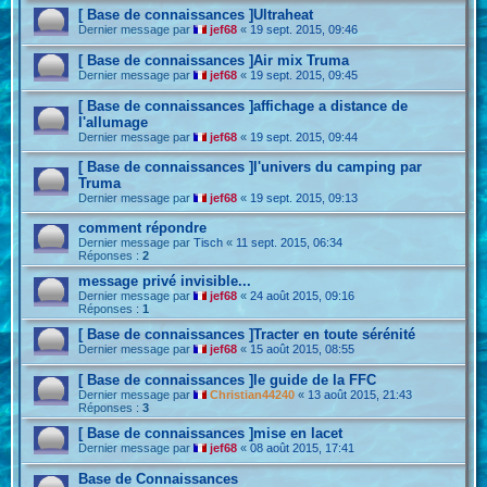
[ Base de connaissances ]Ultraheat
Dernier message par
jef68
«
19 sept. 2015, 09:46
[ Base de connaissances ]Air mix Truma
Dernier message par
jef68
«
19 sept. 2015, 09:45
[ Base de connaissances ]affichage a distance de
l'allumage
Dernier message par
jef68
«
19 sept. 2015, 09:44
[ Base de connaissances ]l'univers du camping par
Truma
Dernier message par
jef68
«
19 sept. 2015, 09:13
comment répondre
Dernier message par
Tisch
«
11 sept. 2015, 06:34
Réponses :
2
message privé invisible...
Dernier message par
jef68
«
24 août 2015, 09:16
Réponses :
1
[ Base de connaissances ]Tracter en toute sérénité
Dernier message par
jef68
«
15 août 2015, 08:55
[ Base de connaissances ]le guide de la FFC
Dernier message par
Christian44240
«
13 août 2015, 21:43
Réponses :
3
[ Base de connaissances ]mise en lacet
Dernier message par
jef68
«
08 août 2015, 17:41
Base de Connaissances