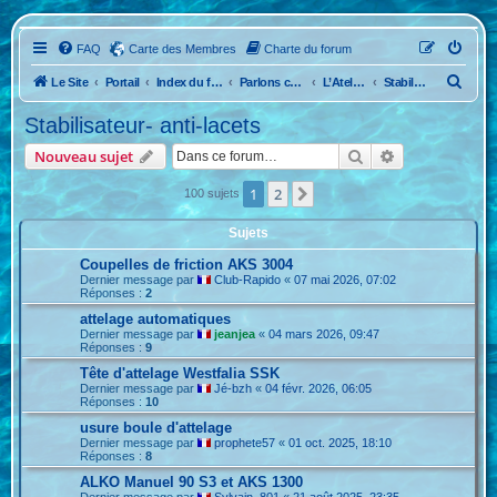
FAQ
Carte des Membres
Charte du forum
R
Le Site
Portail
Index du forum
Parlons caravane et véhicule
L’Atelier mécanique
Stabilisateur- anti-lacets
e
Stabilisateur- anti-lacets
c
Rechercher
Recherche ava
Nouveau sujet
h
e
1
2
Suivante
100 sujets
r
Sujets
c
Coupelles de friction AKS 3004
h
Dernier message par
Club-Rapido
«
07 mai 2026, 07:02
Réponses :
2
e
attelage automatiques
r
Dernier message par
jeanjea
«
04 mars 2026, 09:47
Réponses :
9
Tête d'attelage Westfalia SSK
Dernier message par
Jé-bzh
«
04 févr. 2026, 06:05
Réponses :
10
usure boule d'attelage
Dernier message par
prophete57
«
01 oct. 2025, 18:10
Réponses :
8
ALKO Manuel 90 S3 et AKS 1300