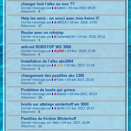
changer tout l'alko ou non ??
Dernier message par
tivili44
«
25 mai 2018, 08:29
Réponses :
4
Help les amis : un souci avec mes freins !!!
Dernier message par
oli5014
«
18 avr. 2018, 14:55
Réponses :
17
Rouler avec un robstop
Dernier message par
Caramatic34
«
14 avr. 2018, 09:12
Réponses :
3
anti-vol ROBSTOP WS 3000
Dernier message par
jef68
«
24 févr. 2018, 17:45
Réponses :
4
Installation de l'alko aks3004
Dernier message par
Joël
«
02 déc. 2017, 12:18
Réponses :
5
changement des pastilles aks 1300
Dernier message par
Fabs
«
06 juin 2017, 20:16
Réponses :
12
Problème de boule qui grince
Dernier message par
indiana
«
04 mai 2017, 20:14
Réponses :
15
bruits sur attelage winterhoff ws 3000
Dernier message par
Xjr44
«
17 avr. 2017, 20:57
Réponses :
8
Pastilles de friction Winterhoff
Dernier message par
Vitez
«
04 avr. 2017, 16:09
Réponses :
12