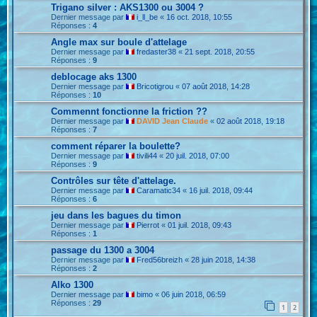
Trigano silver : AKS1300 ou 3004 ?
Dernier message par
i_ll_be
«
16 oct. 2018, 10:55
Réponses :
4
Angle max sur boule d'attelage
Dernier message par
fredaster38
«
21 sept. 2018, 20:55
Réponses :
9
deblocage aks 1300
Dernier message par
Bricotigrou
«
07 août 2018, 14:28
Réponses :
10
Commennt fonctionne la friction ??
Dernier message par
DAVID Jean Claude
«
02 août 2018, 19:18
Réponses :
7
comment réparer la boulette?
Dernier message par
tivili44
«
20 juil. 2018, 07:00
Réponses :
9
Contrôles sur tête d'attelage.
Dernier message par
Caramatic34
«
16 juil. 2018, 09:44
Réponses :
6
jeu dans les bagues du timon
Dernier message par
Pierrot
«
01 juil. 2018, 09:43
Réponses :
1
passage du 1300 a 3004
Dernier message par
Fred56breizh
«
28 juin 2018, 14:38
Réponses :
2
Alko 1300
Dernier message par
bimo
«
06 juin 2018, 06:59
Réponses :
29
1
2