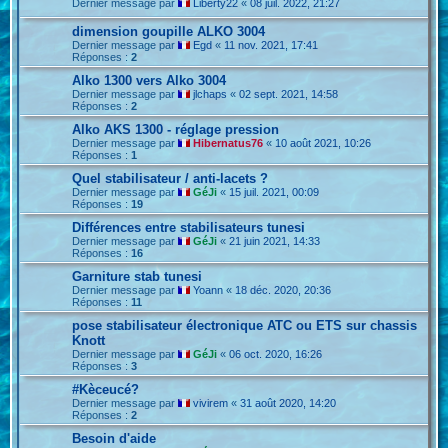
Dernier message par
Liberty22
«
08 juil. 2022, 21:27
dimension goupille ALKO 3004
Dernier message par
Egd
«
11 nov. 2021, 17:41
Réponses :
2
Alko 1300 vers Alko 3004
Dernier message par
jlchaps
«
02 sept. 2021, 14:58
Réponses :
2
Alko AKS 1300 - réglage pression
Dernier message par
Hibernatus76
«
10 août 2021, 10:26
Réponses :
1
Quel stabilisateur / anti-lacets ?
Dernier message par
GéJi
«
15 juil. 2021, 00:09
Réponses :
19
Différences entre stabilisateurs tunesi
Dernier message par
GéJi
«
21 juin 2021, 14:33
Réponses :
16
Garniture stab tunesi
Dernier message par
Yoann
«
18 déc. 2020, 20:36
Réponses :
11
pose stabilisateur électronique ATC ou ETS sur chassis
Knott
Dernier message par
GéJi
«
06 oct. 2020, 16:26
Réponses :
3
#Kèceucé?
Dernier message par
vivirem
«
31 août 2020, 14:20
Réponses :
2
Besoin d'aide