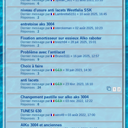
Dernier message par
Sylvain_801
«
21 août 2025, 23:35
Réponses :
6
niveau d'usure anti lacets Westfalia SSK
Dernier message par
Lambretta5151
«
10 août 2025, 16:45
Réponses :
2
entretoise aks 3004
Dernier message par
sterckeman
«
02 août 2025, 10:23
Réponses :
2
Fixation amortisseur sur essieux Alko raboter
Dernier message par
breizh94
«
28 juil. 2025, 15:01
Réponses :
2
Problème avec l'antilacet
Dernier message par
Bruno3111
«
16 juin 2025, 12:57
Réponses :
9
Choix à faire
Dernier message par
GéJi
«
30 juin 2023, 14:30
Réponses :
3
anti lacets
Dernier message par
GéJi
«
23 févr. 2023, 16:10
Réponses :
24
1
2
Changement pastille sur alko aks 3004
Dernier message par
GéJi
«
03 nov. 2022, 12:22
Réponses :
8
TUNESI 630
Dernier message par
wiro49
«
03 août 2022, 17:00
Réponses :
3
AlKo 3004 et anciennes