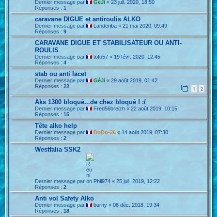
Dernier message par
GéJi
«
23 juil. 2020, 18:50
Réponses :
1
caravane DIGUE et antiroulis ALKO
Dernier message par
Landeriba
«
21 mai 2020, 09:49
Réponses :
9
CARAVANE DIGUE ET STABILISATEUR OU ANTI-
ROULIS
Dernier message par
toto57
«
19 févr. 2020, 12:45
Réponses :
4
stab ou anti lacet
Dernier message par
GéJi
«
29 août 2019, 01:42
Réponses :
22
1
2
Aks 1300 bloqué...de chez bloqué ! :/
Dernier message par
Fred56breizh
«
22 août 2019, 10:15
Réponses :
15
Tête alko help
Dernier message par
DoDo-26
«
14 août 2019, 07:30
Réponses :
2
Westfalia SSK2
Dernier message par
Phil974
«
25 juil. 2019, 12:22
Réponses :
2
Anti vol Safety Alko
Dernier message par
burny
«
08 déc. 2018, 19:34
Réponses :
18