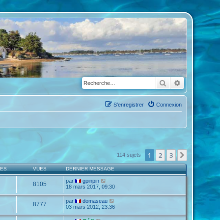
Rechercher
Recherche a
S’enregistrer
Connexion
1
2
3
Suivante
114 sujets
SES
VUES
DERNIER MESSAGE
par
gpinpin
8105
18 mars 2017, 09:30
par
domaseau
8777
03 mars 2012, 23:36