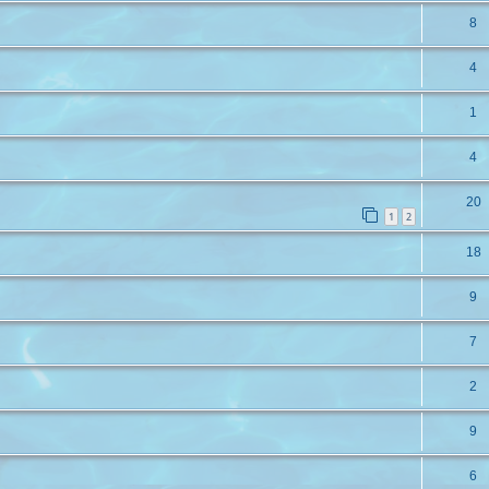
8
4
1
4
20
1
2
18
9
7
2
9
6