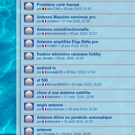
Problème carte fransat
par
nico7300
»
30 juin 2019, 21:42
Antenne Maxview omnimax pro
par
Juvince
»
27 mai 2019, 21:35
Antenne omnidirectionnelle
par
Nicolasborde
»
09 juil. 2019, 22:27
Antenne amplifiée Elap Delta pro
par
Troll92
»
16 juin 2019, 15:21
fixation television caravane hobby
par
daniele
»
08 juil. 2009, 12:29
android tv
par
papajéjé45
»
08 févr. 2019, 17:04
sf 500
par
Bernard59310
»
26 sept. 2018, 15:03
choix d une antenne satellite
par
deloraine
»
17 sept. 2018, 12:08
angle antenne
par
sterckeman
»
28 août 2018, 11:09
Antenne dôme ou parabole automatique
par
deloraine
»
31 août 2018, 14:32
antenne
par
Christian h
»
09 févr. 2018, 16:45