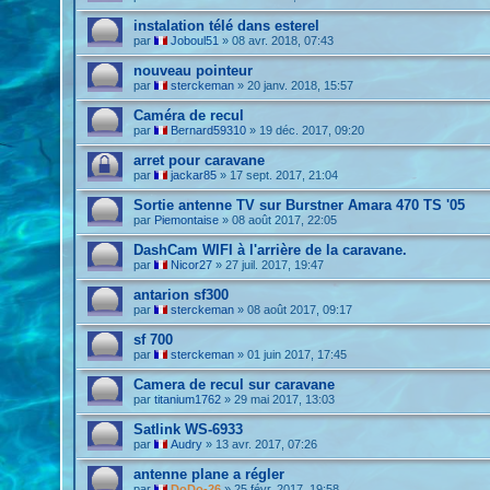
instalation télé dans esterel
par
Joboul51
»
08 avr. 2018, 07:43
nouveau pointeur
par
sterckeman
»
20 janv. 2018, 15:57
Caméra de recul
par
Bernard59310
»
19 déc. 2017, 09:20
arret pour caravane
par
jackar85
»
17 sept. 2017, 21:04
Sortie antenne TV sur Burstner Amara 470 TS '05
par
Piemontaise
»
08 août 2017, 22:05
DashCam WIFI à l'arrière de la caravane.
par
Nicor27
»
27 juil. 2017, 19:47
antarion sf300
par
sterckeman
»
08 août 2017, 09:17
sf 700
par
sterckeman
»
01 juin 2017, 17:45
Camera de recul sur caravane
par
titanium1762
»
29 mai 2017, 13:03
Satlink WS-6933
par
Audry
»
13 avr. 2017, 07:26
antenne plane a régler
par
DoDo-26
»
25 févr. 2017, 19:58