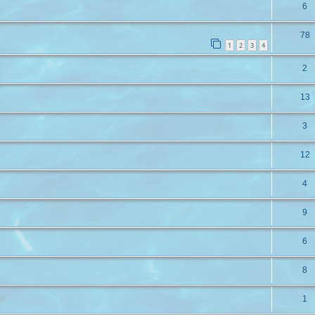
6
78
1
2
3
4
2
13
3
12
4
9
6
8
1