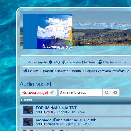
Accès rapide
FAQ
Carte des Membres
Charte du forum
Le Site
Portail
Index du forum
Parlons caravane et véhicule
Audio-visuel
Rechercher
Recher
Nouveau sujet
SUJETS
FORUM dédié a la TNT
par
jef68
»
27 août 2012, 08:44
montage d'une antenne sur le toit
par
domaseau
»
12 juin 2011, 23:32