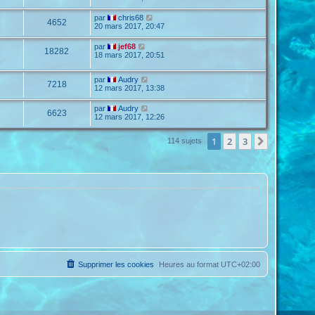
par
chris68
4652
20 mars 2017, 20:47
par
jef68
18282
18 mars 2017, 20:51
par
Audry
7218
12 mars 2017, 13:38
par
Audry
6623
12 mars 2017, 12:26
1
2
3
Suivante
114 sujets
Supprimer les cookies
Heures au format
UTC+02:00