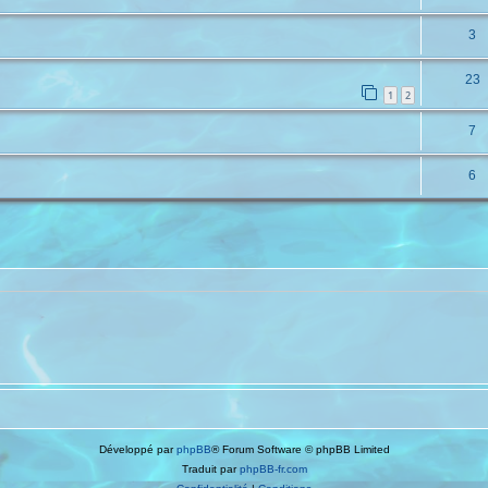
3
23
1
2
7
6
Développé par
phpBB
® Forum Software © phpBB Limited
Traduit par
phpBB-fr.com