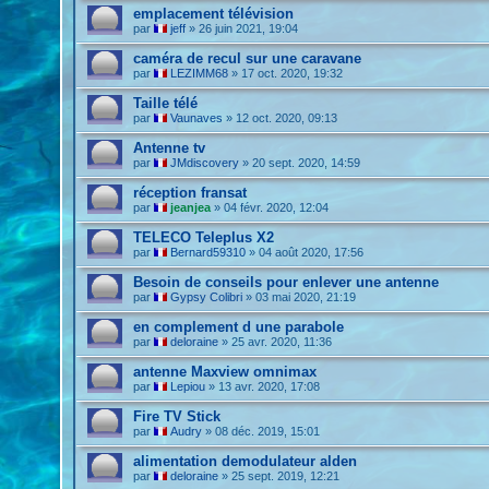
emplacement télévision
par
jeff
»
26 juin 2021, 19:04
caméra de recul sur une caravane
par
LEZIMM68
»
17 oct. 2020, 19:32
Taille télé
par
Vaunaves
»
12 oct. 2020, 09:13
Antenne tv
par
JMdiscovery
»
20 sept. 2020, 14:59
réception fransat
par
jeanjea
»
04 févr. 2020, 12:04
TELECO Teleplus X2
par
Bernard59310
»
04 août 2020, 17:56
Besoin de conseils pour enlever une antenne
par
Gypsy Colibri
»
03 mai 2020, 21:19
en complement d une parabole
par
deloraine
»
25 avr. 2020, 11:36
antenne Maxview omnimax
par
Lepiou
»
13 avr. 2020, 17:08
Fire TV Stick
par
Audry
»
08 déc. 2019, 15:01
alimentation demodulateur alden
par
deloraine
»
25 sept. 2019, 12:21