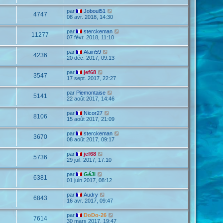
par
Joboul51
4747
08 avr. 2018, 14:30
par
sterckeman
11277
07 févr. 2018, 11:10
par
Alain59
4236
20 déc. 2017, 09:13
par
jef68
3547
17 sept. 2017, 22:27
par
Piemontaise
5141
22 août 2017, 14:46
par
Nicor27
8106
15 août 2017, 21:09
par
sterckeman
3670
08 août 2017, 09:17
par
jef68
5736
29 juil. 2017, 17:10
par
GéJi
6381
01 juin 2017, 08:12
par
Audry
6843
16 avr. 2017, 09:47
par
DoDo-26
7614
30 mars 2017, 19:47