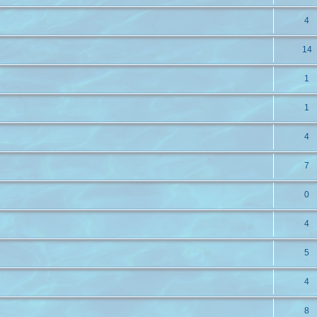
4
14
1
1
4
7
0
4
5
4
8