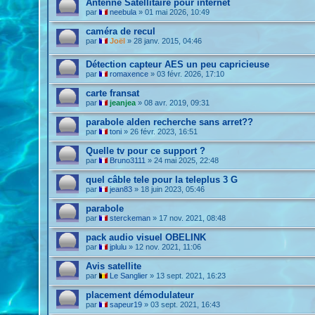
Antenne Satellitaire pour internet
par
neebula
»
01 mai 2026, 10:49
caméra de recul
par
Joël
»
28 janv. 2015, 04:46
Détection capteur AES un peu capricieuse
par
romaxence
»
03 févr. 2026, 17:10
carte fransat
par
jeanjea
»
08 avr. 2019, 09:31
parabole alden recherche sans arret??
par
toni
»
26 févr. 2023, 16:51
Quelle tv pour ce support ?
par
Bruno3111
»
24 mai 2025, 22:48
quel câble tele pour la teleplus 3 G
par
jean83
»
18 juin 2023, 05:46
parabole
par
sterckeman
»
17 nov. 2021, 08:48
pack audio visuel OBELINK
par
jplulu
»
12 nov. 2021, 11:06
Avis satellite
par
Le Sanglier
»
13 sept. 2021, 16:23
placement démodulateur
par
sapeur19
»
03 sept. 2021, 16:43