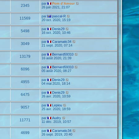
par
Pom d'Amour
2345
26 juin 2021, 21:07
par
pascal-R
11569
20 oct. 2020, 15:19
par
Denis29
5498
16 oct. 2020, 10:46
par
Caramatic34
3049
21 sept. 2020, 07:14
par
Bernard59310
13179
16 août 2020, 21:39
par
Bernard59310
6096
05 août 2020, 08:27
par
Denis29
4955
04 mai 2020, 18:14
par
Denis29
6475
26 avr. 2020, 10:59
par
Lepiou
9057
25 avr. 2020, 18:59
par
Audry
11771
11 déc. 2019, 10:57
par
Caramatic34
4699
26 sept. 2019, 20:40