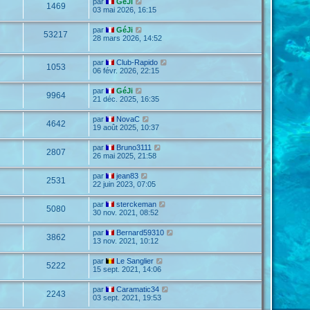
par
GéJi
1469
03 mai 2026, 16:15
par
GéJi
53217
28 mars 2026, 14:52
par
Club-Rapido
1053
06 févr. 2026, 22:15
par
GéJi
9964
21 déc. 2025, 16:35
par
NovaC
4642
19 août 2025, 10:37
par
Bruno3111
2807
26 mai 2025, 21:58
par
jean83
2531
22 juin 2023, 07:05
par
sterckeman
5080
30 nov. 2021, 08:52
par
Bernard59310
3862
13 nov. 2021, 10:12
par
Le Sanglier
5222
15 sept. 2021, 14:06
par
Caramatic34
2243
03 sept. 2021, 19:53