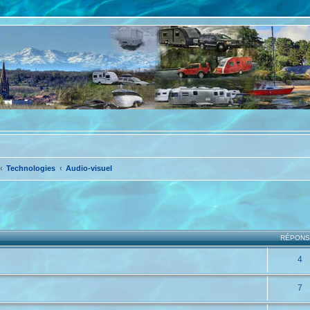
Technologies
Audio-visuel
che avancée
RÉPON
4
7