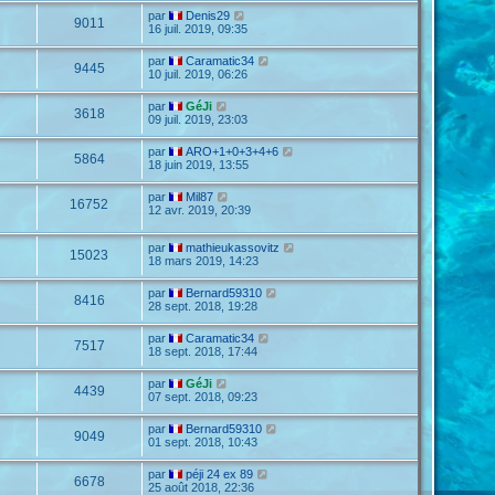
par
Denis29
9011
16 juil. 2019, 09:35
par
Caramatic34
9445
10 juil. 2019, 06:26
par
GéJi
3618
09 juil. 2019, 23:03
par
ARO+1+0+3+4+6
5864
18 juin 2019, 13:55
par
Mil87
16752
12 avr. 2019, 20:39
par
mathieukassovitz
15023
18 mars 2019, 14:23
par
Bernard59310
8416
28 sept. 2018, 19:28
par
Caramatic34
7517
18 sept. 2018, 17:44
par
GéJi
4439
07 sept. 2018, 09:23
par
Bernard59310
9049
01 sept. 2018, 10:43
par
péji 24 ex 89
6678
25 août 2018, 22:36