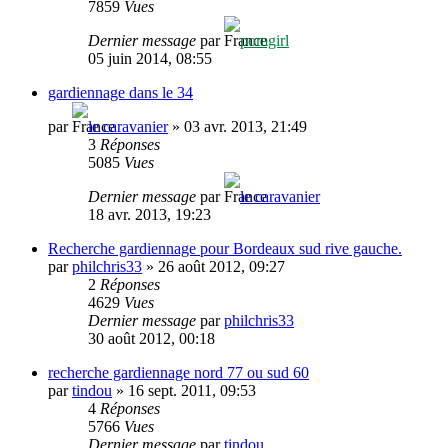
7859
Vues
Dernier message
par
pomgirl
05 juin 2014, 08:55
gardiennage dans le 34
par
le caravanier
»
03 avr. 2013, 21:49
3
Réponses
5085
Vues
Dernier message
par
le caravanier
18 avr. 2013, 19:23
Recherche gardiennage pour Bordeaux sud rive gauche.
par
philchris33
»
26 août 2012, 09:27
2
Réponses
4629
Vues
Dernier message
par
philchris33
30 août 2012, 00:18
recherche gardiennage nord 77 ou sud 60
par
tindou
»
16 sept. 2011, 09:53
4
Réponses
5766
Vues
Dernier message
par
tindou