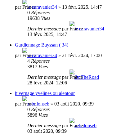
par
le caravanier34
»
13 févr. 2025, 14:47
0
Réponses
19638
Vues
Dernier message
par
le caravanier34
13 févr. 2025, 14:47
Gardiennage Bayssan ( 34)
par
le caravanier34
»
21 févr. 2024, 17:00
4
Réponses
3817
Vues
Dernier message
par
OnTheRoad
28 févr. 2024, 12:06
hivernage yvelines ou alentour
par
zebulonseb
»
03 août 2020, 09:39
0
Réponses
5896
Vues
Dernier message
par
zebulonseb
03 août 2020, 09:39