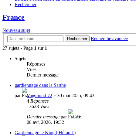
Rechercher
France
Nouveau sujet
Recherche avancée
Rechercher
27 sujets • Page
1
sur
1
Sujets
Réponses
Vues
Dernier message
gardiennage dans la Sarthe
par
Vagabond 72
»
30 mai 2025, 09:43
4
Réponses
13628
Vues
Dernier message
par
GéJi
08 avr. 2026, 19:32
Gardiennage le King ( Hérault )