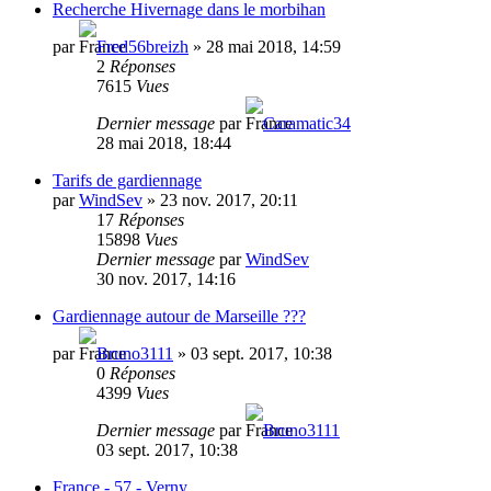
Recherche Hivernage dans le morbihan
par
Fred56breizh
»
28 mai 2018, 14:59
2
Réponses
7615
Vues
Dernier message
par
Caramatic34
28 mai 2018, 18:44
Tarifs de gardiennage
par
WindSev
»
23 nov. 2017, 20:11
17
Réponses
15898
Vues
Dernier message
par
WindSev
30 nov. 2017, 14:16
Gardiennage autour de Marseille ???
par
Bruno3111
»
03 sept. 2017, 10:38
0
Réponses
4399
Vues
Dernier message
par
Bruno3111
03 sept. 2017, 10:38
France - 57 - Verny