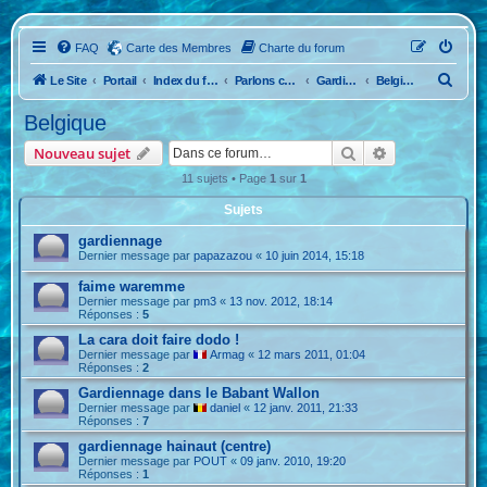
FAQ
Carte des Membres
Charte du forum
R
Le Site
Portail
Index du forum
Parlons caravane et véhicule
Gardiennage
Belgique
e
Belgique
c
Rechercher
Recherche ava
Nouveau sujet
h
11 sujets • Page
1
sur
1
e
Sujets
r
c
gardiennage
Dernier message par
papazazou
«
10 juin 2014, 15:18
h
faime waremme
e
Dernier message par
pm3
«
13 nov. 2012, 18:14
Réponses :
5
r
La cara doit faire dodo !
Dernier message par
Armag
«
12 mars 2011, 01:04
Réponses :
2
Gardiennage dans le Babant Wallon
Dernier message par
daniel
«
12 janv. 2011, 21:33
Réponses :
7
gardiennage hainaut (centre)
Dernier message par
POUT
«
09 janv. 2010, 19:20
Réponses :
1