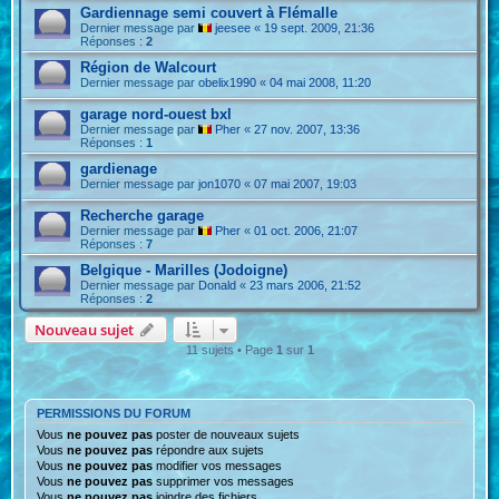
Gardiennage semi couvert à Flémalle
Dernier message par
jeesee
«
19 sept. 2009, 21:36
Réponses :
2
Région de Walcourt
Dernier message par
obelix1990
«
04 mai 2008, 11:20
garage nord-ouest bxl
Dernier message par
Pher
«
27 nov. 2007, 13:36
Réponses :
1
gardienage
Dernier message par
jon1070
«
07 mai 2007, 19:03
Recherche garage
Dernier message par
Pher
«
01 oct. 2006, 21:07
Réponses :
7
Belgique - Marilles (Jodoigne)
Dernier message par
Donald
«
23 mars 2006, 21:52
Réponses :
2
Nouveau sujet
11 sujets • Page
1
sur
1
PERMISSIONS DU FORUM
Vous
ne pouvez pas
poster de nouveaux sujets
Vous
ne pouvez pas
répondre aux sujets
Vous
ne pouvez pas
modifier vos messages
Vous
ne pouvez pas
supprimer vos messages
Vous
ne pouvez pas
joindre des fichiers