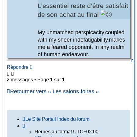
L’essentiel reste d’être satisfait
de son achat au final
My unmatched perspicacity
coupled
,
with my sheer indefatigability
makes
,
me a feared opponent, in any realm
of human endeavour.
Ha
Répondre
2 messages • Page
1
sur
1
Retourner vers « Les salons-foires »
Le Site
Portail
Index du forum
Heures au format
UTC+02:00