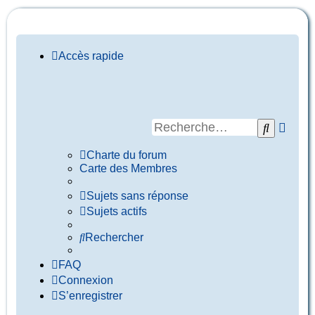
Accès rapide
Rech
Recherc
avan
Charte du forum
Carte des Membres
Sujets sans réponse
Sujets actifs
Rechercher
FAQ
Connexion
S’enregistrer