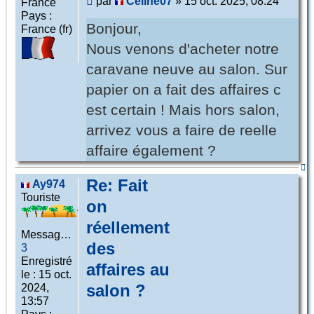
Message
par
Celine07
»
15 oct. 2025, 08:24
France
Pays :
Bonjour,
France (fr)
Nous venons d'acheter notre
caravane neuve au salon. Sur
papier on a fait des affaires c
est certain ! Mais hors salon,
arrivez vous a faire de reelle
affaire également ?
Ha
Re: Fait
Ay974
Touriste
on
réellement
Messages :
des
3
Enregistré
affaires au
le :
15 oct.
salon ?
2024,
13:57