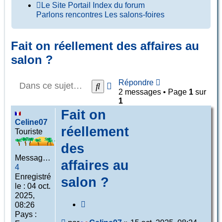
Le Site
Portail
Index du forum
Parlons rencontres
Les salons-foires
Fait on réellement des affaires au
salon ?
Répondre
Recherche
Rechercher
2 messages • Page
1
sur
avancée
1
Fait on
Celine07
réellement
Touriste
des
Messages :
affaires au
4
Enregistré
salon ?
le :
04 oct.
2025,
Citer
08:26
Pays :