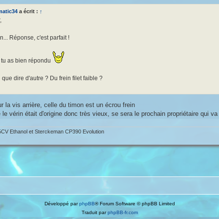
matic34
a écrit :
↑
,
... Réponse, c'est parfait !
 tu as bien répondu
ue dire d'autre ? Du frein filet faible ?
ur la vis arrière, celle du timon est un écrou frein
le vérin était d'origine donc très vieux, se sera le prochain propriétaire qui va
CV Ethanol et Sterckeman CP390 Evolution
Développé par
phpBB
® Forum Software © phpBB Limited
Traduit par
phpBB-fr.com