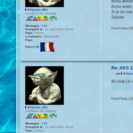
écrou arrière
écrou avant 
Sylvain_801
Si je ne suis
Animateur de camping
Sylvain
Messages :
149
Ford Puma 125
Enregistré le :
11 août 2024, 09:30
Pays :
France
Localisation :
Normandie
Pays :
France (fr)
Re: AKS 1
M
par
Sylv
e
s
du coup j'ai
s
a
g
e
Ford Puma 125
Sylvain_801
Animateur de camping
Messages :
149
Enregistré le :
11 août 2024, 09:30
Pays :
France