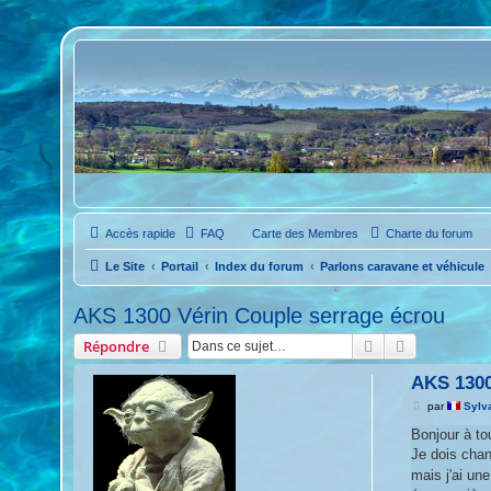
Accès rapide
FAQ
Carte des Membres
Charte du forum
Le Site
Portail
Index du forum
Parlons caravane et véhicule
AKS 1300 Vérin Couple serrage écrou
Rechercher
Recherche 
Répondre
AKS 1300
M
par
Sylv
e
s
Bonjour à to
s
Je dois chan
a
g
mais j'ai un
e