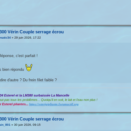
300 Vérin Couple serrage écrou
matic34
»
29 juin 2026, 17:22
éponse, c'est parfait !
s bien répondu
re d'autre ? Du frein filet faible ?
34 Esterel et la LM380 surbaissée La Mancelle
ut pas tous les problèmes... Quoiqu'il en soit, le lait et l'eau non plus !
 Esterel pliantes...
https://esterigipliante.forumactif.org
300 Vérin Couple serrage écrou
ain_801
»
30 juin 2026, 09:15