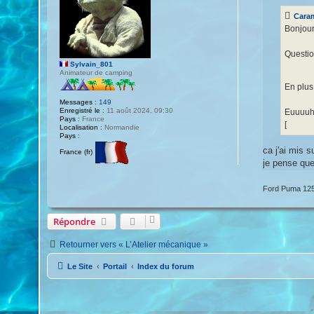
s
r
s
a
Cara
a
m
g
Bonjour
a
e
t
i
Question
c
Sylvain_801
3
Animateur de camping
4
En plus
Messages :
149
Enregistré le :
11 août 2024, 09:30
Euuuuh q
Pays :
France
[
Localisation :
Normandie
Pays :
ca j'ai mis s
France (fr)
je pense que 
Ford Puma 125
Répondre
Retourner vers « L’Atelier mécanique »
Le Site
Portail
Index du forum