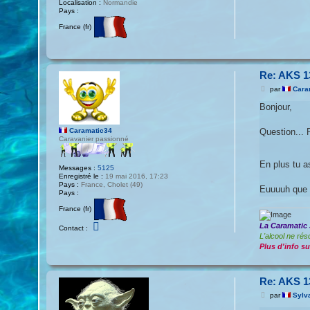
Localisation :
Normandie
Pays :
France (fr)
Re: AKS 1
M
par
Cara
e
s
Bonjour,
s
a
g
Question... R
Caramatic34
e
Caravanier passionné
En plus tu a
Messages :
5125
Enregistré le :
19 mai 2016, 17:23
Pays :
France, Cholet (49)
Euuuuh que di
Pays :
France (fr)
C
La Caramatic 
Contact :
o
L'alcool ne réso
n
Plus d'info sur
t
a
c
t
Re: AKS 1
e
r
M
par
Sylv
C
e
a