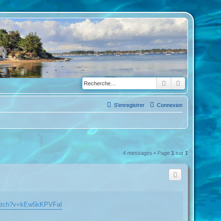
Rechercher
Recherche a
S’enregistrer
Connexion
4 messages • Page
1
sur
1
watch?v=kEw5kKPVFaI