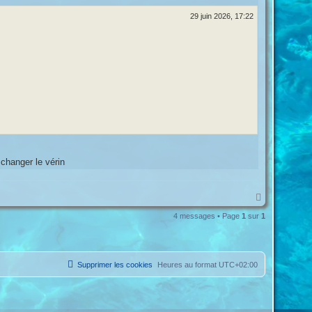
29 juin 2026, 17:22
 changer le vérin
H
a
4 messages • Page
1
sur
1
u
t
Supprimer les cookies
Heures au format
UTC+02:00