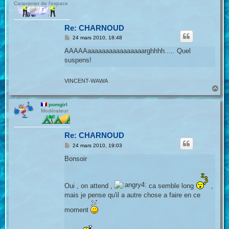
Caravanier de l'espace
Re: CHARNOUD
M
24 mars 2010, 18:48
e
s
AAAAAaaaaaaaaaaaaaaaarghhhh..... Quel
s
suspens!
a
g
e
VINCENT-WAWA
H
a
u
pomgirl
t
Modérateur
Re: CHARNOUD
M
24 mars 2010, 19:03
e
s
Bonsoir
s
a
g
e
Oui , on attend ,
ca semble long
,
mais je pense qu'il a autre chose a faire en ce
moment