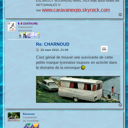
ESCARGOT BOURREAU MARC REX mais aussi toutes les
ARTISANALES !!!
www.caravanexpo.skyrock.com
Voir
H
a
u
CENTAURE
t
Caravanier
passionné
Re: CHARNOUD
M
24 mars 2010, 21:06
e
s
C'est génial de trouver une survivante de cette
s
petite marque lyonnaise toujours en activité dans
a
g
le domaine de la remorque
e
H
a
u
Karavan
t
Caravanier
de l'extrême