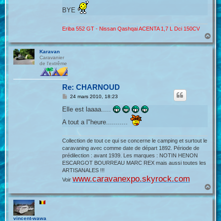
BYE
Eriba 552 GT - Nissan Qashqai ACENTA 1,7 L Dci 150CV
H
a
u
Karavan
t
Caravanier
de l'extrême
Re: CHARNOUD
M
24 mars 2010, 18:23
e
s
Elle est laaaa.....
s
a
A tout a l"heure...........
g
e
Collection de tout ce qui se concerne le camping et surtout le
caravaning avec comme date de départ 1892. Période de
prédilection : avant 1939. Les marques : NOTIN HENON
ESCARGOT BOURREAU MARC REX mais aussi toutes les
ARTISANALES !!!
www.caravanexpo.skyrock.com
Voir
H
a
u
t
vincent-wawa