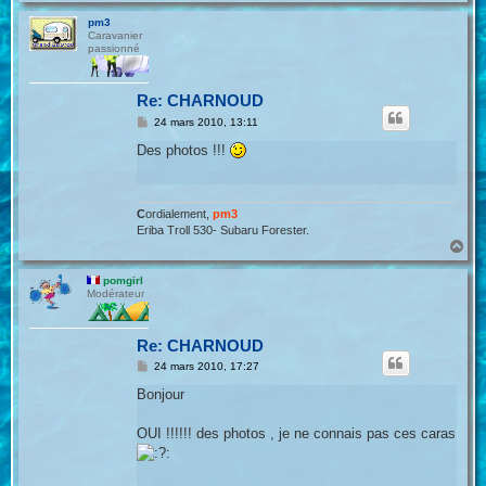
a
u
pm3
t
Caravanier
passionné
Re: CHARNOUD
M
24 mars 2010, 13:11
e
s
Des photos !!!
s
a
g
e
C
ordialement,
pm3
Eriba Troll 530- Subaru Forester.
H
a
u
pomgirl
t
Modérateur
Re: CHARNOUD
M
24 mars 2010, 17:27
e
s
Bonjour
s
a
g
OUI !!!!!! des photos , je ne connais pas ces caras
e