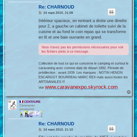
Re: CHARNOUD
M
24 mars 2010, 21:08
e
s
Intérieur spacieux, en rentrant a droite une dinette
s
pour 2, a gauche un cabinet de toilette suivi de la
a
g
cuisine et au fond le coin repas qui se transforme
e
en lit et une baie ouvrante en grand.
Vous n’avez pas les permissions nécessaires pour voir
les fichiers joints à ce message.
Collection de tout ce qui se concerne le camping et surtout le
caravaning avec comme date de départ 1892. Période de
prédilection : avant 1939. Les marques : NOTIN HENON
ESCARGOT BOURREAU MARC REX mais aussi toutes les
ARTISANALES !!!
www.caravanexpo.skyrock.com
Voir
H
a
u
CENTAURE
t
Caravanier
passionné
Re: CHARNOUD
M
24 mars 2010, 21:10
e
s