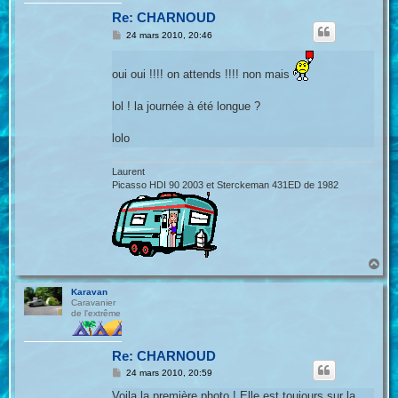
Re: CHARNOUD
M
24 mars 2010, 20:46
e
s
s
oui oui !!!! on attends !!!! non mais
a
g
e
lol ! la journée à été longue ?
lolo
Laurent
Picasso HDI 90 2003 et Sterckeman 431ED de 1982
H
a
u
Karavan
t
Caravanier
de l'extrême
Re: CHARNOUD
M
24 mars 2010, 20:59
e
s
Voila la première photo ! Elle est toujours sur la