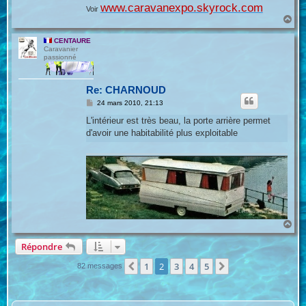
www.caravanexpo.skyrock.com
Voir
H
a
u
CENTAURE
t
Caravanier
passionné
Re: CHARNOUD
M
24 mars 2010, 21:13
e
s
L'intérieur est très beau, la porte arrière permet
s
d'avoir une habitabilité plus exploitable
a
g
e
H
a
u
Répondre
t
1
2
3
4
5
Précédente
Suivante
82 messages