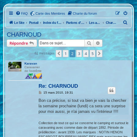
FAQ
Carte des Membres
Charte du forum
R
Le Site
Portail
Index du forum
Parlons d'Anciennes
Les anciennes caravanes !
Charnoud
e
CHARNOUD
c
Rechercher
Recherche avancée
Répondre
h
e
1
2
3
4
5
Précédente
Suivante
82 messages
r
Karavan
c
Caravanier
de l'extrême
h
e
Re: CHARNOUD
r
M
15 mars 2010, 19:31
e
s
Bon ca précise, si tout va bien je vais la chercher
s
la semaine prochaine (lundi) ca sera une surprise
a
g
pour moi aussi, je n'ai jamais vu l'intérieur !!!!
e
Collection de tout ce qui se concerne le camping et surtout le
caravaning avec comme date de départ 1892. Période de
prédilection : avant 1939. Les marques : NOTIN HENON
ESCARGOT BOURREAU MARC REX mais aussi toutes les