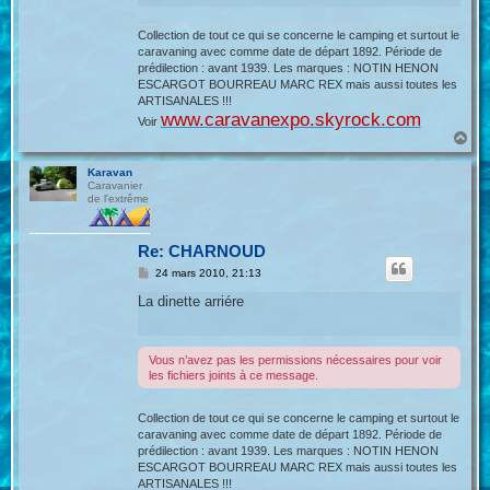
Collection de tout ce qui se concerne le camping et surtout le
caravaning avec comme date de départ 1892. Période de
prédilection : avant 1939. Les marques : NOTIN HENON
ESCARGOT BOURREAU MARC REX mais aussi toutes les
ARTISANALES !!!
www.caravanexpo.skyrock.com
Voir
H
a
u
Karavan
t
Caravanier
de l'extrême
Re: CHARNOUD
M
24 mars 2010, 21:13
e
s
La dinette arriére
s
a
g
e
Vous n’avez pas les permissions nécessaires pour voir
les fichiers joints à ce message.
Collection de tout ce qui se concerne le camping et surtout le
caravaning avec comme date de départ 1892. Période de
prédilection : avant 1939. Les marques : NOTIN HENON
ESCARGOT BOURREAU MARC REX mais aussi toutes les
ARTISANALES !!!