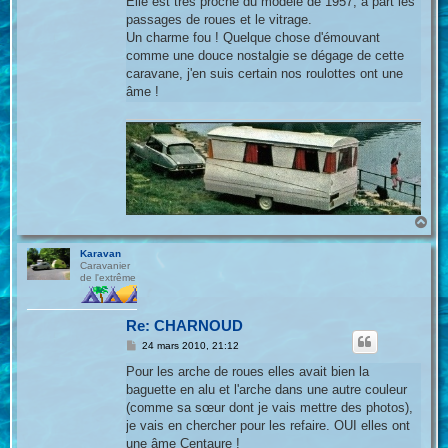
Elle est très proche du modèle de 1957, a part les
s
passages de roues et le vitrage.
a
g
Un charme fou ! Quelque chose d'émouvant
e
comme une douce nostalgie se dégage de cette
caravane, j'en suis certain nos roulottes ont une
âme !
H
a
u
Karavan
t
Caravanier
de l'extrême
Re: CHARNOUD
M
24 mars 2010, 21:12
e
s
Pour les arche de roues elles avait bien la
s
baguette en alu et l'arche dans une autre couleur
a
g
(comme sa sœur dont je vais mettre des photos),
e
je vais en chercher pour les refaire. OUI elles ont
une âme Centaure !