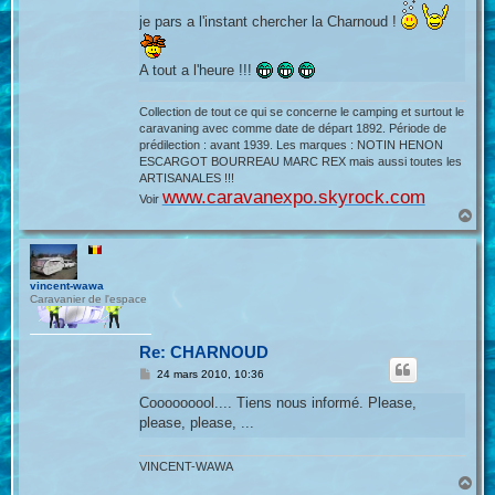
a
je pars a l'instant chercher la Charnoud !
g
e
A tout a l'heure !!!
Collection de tout ce qui se concerne le camping et surtout le
caravaning avec comme date de départ 1892. Période de
prédilection : avant 1939. Les marques : NOTIN HENON
ESCARGOT BOURREAU MARC REX mais aussi toutes les
ARTISANALES !!!
www.caravanexpo.skyrock.com
Voir
H
a
u
t
vincent-wawa
Caravanier de l'espace
Re: CHARNOUD
M
24 mars 2010, 10:36
e
s
Cooooooool.... Tiens nous informé. Please,
s
please, please, ...
a
g
e
VINCENT-WAWA
H