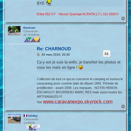
BYE
Eriba 552 GT - Nissan Qashqai ACENTA 1,7 L Dci 150CV
H
a
u
Karavan
t
Caravanier
de l'extrême
Re: CHARNOUD
M
24 mars 2010, 20:45
e
s
Ca y est je suis la enfin, je transfert les photos et
s
vous les mets en ligne !
a
g
e
Collection de tout ce qui se concerne le camping et surtout le
caravaning avec comme date de départ 1892. Période de
prédilection : avant 1939. Les marques : NOTIN HENON
ESCARGOT BOURREAU MARC REX mais aussi toutes les
ARTISANALES !!!
www.caravanexpo.skyrock.com
Voir
H
a
u
lolofay
t
Caravanier
confirmé