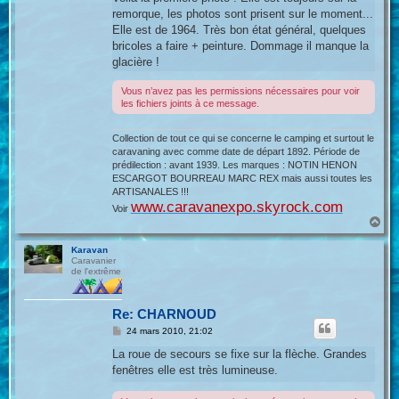
s
remorque, les photos sont prisent sur le moment...
a
g
Elle est de 1964. Très bon état général, quelques
e
bricoles a faire + peinture. Dommage il manque la
glacière !
Vous n’avez pas les permissions nécessaires pour voir
les fichiers joints à ce message.
Collection de tout ce qui se concerne le camping et surtout le
caravaning avec comme date de départ 1892. Période de
prédilection : avant 1939. Les marques : NOTIN HENON
ESCARGOT BOURREAU MARC REX mais aussi toutes les
ARTISANALES !!!
www.caravanexpo.skyrock.com
Voir
H
a
u
Karavan
t
Caravanier
de l'extrême
Re: CHARNOUD
M
24 mars 2010, 21:02
e
s
La roue de secours se fixe sur la flèche. Grandes
s
fenêtres elle est très lumineuse.
a
g
e