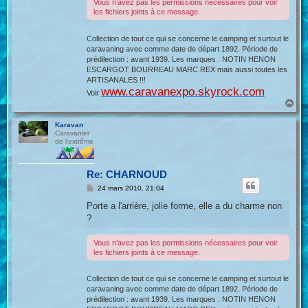
Vous n’avez pas les permissions nécessaires pour voir
les fichiers joints à ce message.
Collection de tout ce qui se concerne le camping et surtout le
caravaning avec comme date de départ 1892. Période de
prédilection : avant 1939. Les marques : NOTIN HENON
ESCARGOT BOURREAU MARC REX mais aussi toutes les
ARTISANALES !!!
www.caravanexpo.skyrock.com
Voir
H
a
u
Karavan
t
Caravanier
de l'extrême
Re: CHARNOUD
M
24 mars 2010, 21:04
e
s
Porte a l'arrière, jolie forme, elle a du charme non
s
?
a
g
e
Vous n’avez pas les permissions nécessaires pour voir
les fichiers joints à ce message.
Collection de tout ce qui se concerne le camping et surtout le
caravaning avec comme date de départ 1892. Période de
prédilection : avant 1939. Les marques : NOTIN HENON