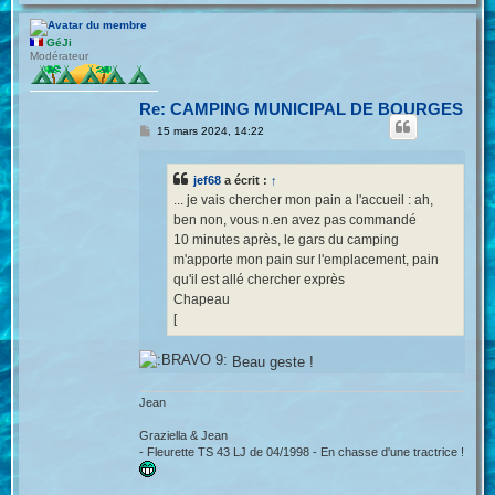
a
u
t
GéJi
Modérateur
Re: CAMPING MUNICIPAL DE BOURGES
M
15 mars 2024, 14:22
e
s
s
jef68
a écrit :
↑
a
g
... je vais chercher mon pain a l'accueil : ah,
e
ben non, vous n.en avez pas commandé
10 minutes après, le gars du camping
m'apporte mon pain sur l'emplacement, pain
qu'il est allé chercher exprès
Chapeau
[
Beau geste !
Jean
Graziella & Jean
- Fleurette TS 43 LJ de 04/1998 - En chasse d'une tractrice !