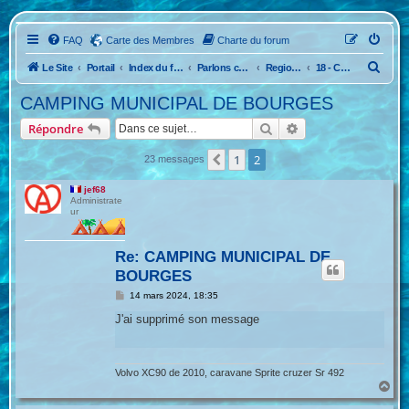
FAQ
Carte des Membres
Charte du forum
R
Le Site
Portail
Index du forum
Parlons camping...La France
Region Nord Ouest
18 - Cher
e
CAMPING MUNICIPAL DE BOURGES
c
Rechercher
Recherche avancée
Répondre
h
e
1
2
Précédente
23 messages
r
jef68
c
Administrate
ur
h
e
Re: CAMPING MUNICIPAL DE
r
BOURGES
M
14 mars 2024, 18:35
e
s
J'ai supprimé son message
s
a
g
e
Volvo XC90 de 2010, caravane Sprite cruzer Sr 492
H
a