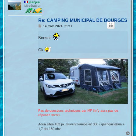
u
jeanjea
t
Modérateur
Re: CAMPING MUNICIPAL DE BOURGES
M
14 mars 2024, 21:11
e
s
s
Bonsoir
a
g
e
Ok
Pas de questions techniques par MP il n'y aura pas de
réponse merci
Adria altéa 432 px /auvent kampa air 300 / qashqai tekna +
1,7 dci 150 chv
H