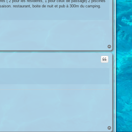
es ( 2 pour les résidents, 1 pour ceux de passage) 2 piscines
 saison. restaurant, boite de nuit et pub à 300m du camping.
H
a
u
t
H
a