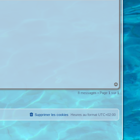
H
a
u
8 messages • Page
1
sur
1
t
Supprimer les cookies
Heures au format
UTC+02:00