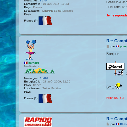
Messages :
8970
Graziella & Je
Enregistré le :
01 avr. 2015, 10:33
- Fleurette TS 
Pays :
France
Localisation :
DIEPPE Seine-Maritime
Pays :
Je ne réponds
France (fr)
Re: Campin
M
par
pomg
e
s
Bonjour
s
a
pomgirl
g
Modérateur
e
p
Messages :
16461
Enregistré le :
28 août 2009, 22:55
Pays :
france
BYE
Localisation :
Seine Maritime
Pays :
Eriba 552 GT 
France (fr)
Re: Campin
M
par
Club