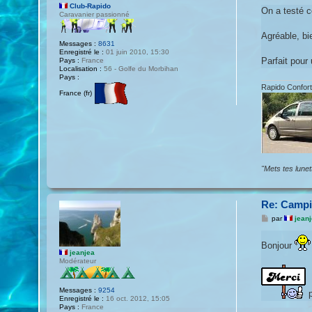
e
Club-Rapido
s
On a testé c
Caravanier passionné
s
a
g
Agréable, bi
e
Messages :
8631
Enregistré le :
01 juin 2010, 15:30
Parfait pour 
Pays :
France
Localisation :
56 - Golfe du Morbihan
Pays :
Rapido Confort
France (fr)
"Mets tes lune
Re: Campin
M
par
jean
e
s
s
Bonjour
a
jeanjea
g
Modérateur
e
Messages :
9254
p
Enregistré le :
16 oct. 2012, 15:05
Pays :
France