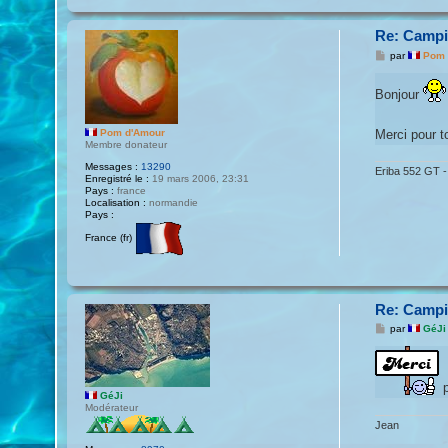
Re: Campin
M
par
Pom 
e
s
s
Bonjour
a
g
e
Merci pour 
Pom d'Amour
Membre donateur
Messages :
13290
Eriba 552 GT 
Enregistré le :
19 mars 2006, 23:31
Pays :
france
Localisation :
normandie
Pays :
France (fr)
Re: Campin
M
par
GéJi
e
s
s
a
p
g
GéJi
e
Modérateur
Jean