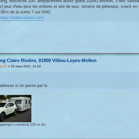
ing, électricité 10A, emplacement assez grand 100M2 environ, 3 bloc sanitair
s) jeux d'eau pour les enfants et aire de jeux, terrains de pétanque, snack en
0Km de la sortie 7 sur l'A42.
https://claire-riviere.com/
g Claire Rivière, 01800 Villieu-Loyes-Mollon
jea76
»
25 mars 2022, 21:52
 adresse si on passe par la
 qashqai n connecta 130 cv dci