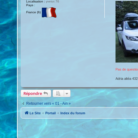
Localisation :
yvetot 76
Pays :
France (fr)
Pas de questio
Adria altéa 432
Répondre
Retourner vers « 01 - Ain »
Le Site
Portail
Index du forum