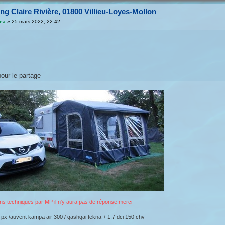
g Claire Rivière, 01800 Villieu-Loyes-Mollon
jea
»
25 mars 2022, 22:42
our le partage
ns techniques par MP il n'y aura pas de réponse merci
 px /auvent kampa air 300 / qashqai tekna + 1,7 dci 150 chv