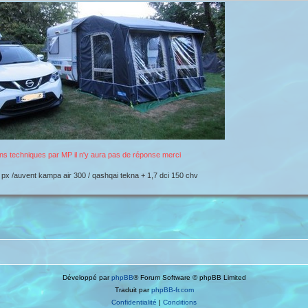
ns techniques par MP il n'y aura pas de réponse merci
 px /auvent kampa air 300 / qashqai tekna + 1,7 dci 150 chv
Développé par
phpBB
® Forum Software © phpBB Limited
Traduit par
phpBB-fr.com
Confidentialité
|
Conditions