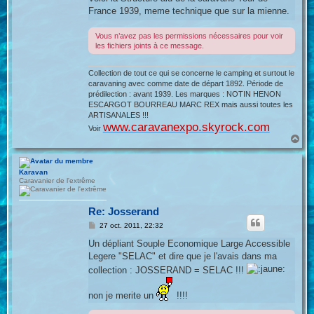
s
France 1939, meme technique que sur la mienne.
a
g
e
Vous n’avez pas les permissions nécessaires pour voir
les fichiers joints à ce message.
Collection de tout ce qui se concerne le camping et surtout le
caravaning avec comme date de départ 1892. Période de
prédilection : avant 1939. Les marques : NOTIN HENON
ESCARGOT BOURREAU MARC REX mais aussi toutes les
ARTISANALES !!!
www.caravanexpo.skyrock.com
Voir
H
a
u
t
Karavan
Caravanier de l'extrême
Re: Josserand
M
27 oct. 2011, 22:32
e
s
Un dépliant Souple Economique Large Accessible
s
Legere "SELAC" et dire que je l'avais dans ma
a
g
collection : JOSSERAND = SELAC !!!
e
non je merite un
!!!!