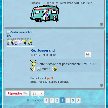
Picasso HDI 90 2003 et Sterckeman 431ED de 1982
H
a
u
t
pm3
Caravanier passionné
Re: Josserand
M
28 oct. 2011, 12:32
e
s
s
Cette histoire est passionnante ! MERCI !!!
a
g
e
C
ordialement,
pm3
Eriba Troll 530- Subaru Forester.
H
a
u
Répondre
t
1
2
3
4
5
Précédente
Suivante
83 messages