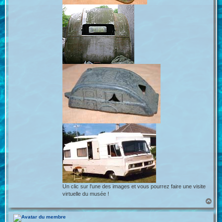
Un clic sur l'une des images et vous pourrez faire une visite
virtuelle du musée !
H
a
u
t