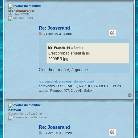
u
t
Michelcaravanier
Membre RCCF
Re: Josserand
M
27 oct. 2011, 21:58
e
s
s
Franck-44 a écrit :
a
g
C'est probablement là !!!!
e
2009BR.jpg
C'est là et à côté, à gauche...
http://michelcaravanier.skyrock.com/
caravanes TESSERAULT, RAPIDO, TABBERT.... et les
autres. Peugeot 407, 2 cv AK, Solex.
H
a
u
t
Karavan
Caravanier de l'extrême
Re: Josserand
M
27 oct. 2011, 22:28
e