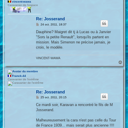
vincent-wawa
Caravanier de l'espace
Re: Josserand
M
24 oct. 2011, 18:37
e
s
Dauphine? Maigret dit tj à Lucas ou à Janvier
s
"Sors la petite Renault", lorsqu'ils partent en
a
g
mission. Mais Simenon ne précise jamais, je
e
crois, le modèle.
VINCENT-WAWA
H
a
u
t
Franck-44
Caravanier de l'extrême
Re: Josserand
M
25 oct. 2011, 20:15
e
s
Ce mardi soir, Karavan a rencontré le fils de M
s
Josserand.
a
g
e
Malheureusement la cara n'est pas celle du Tour
de France 1939... mais serait plus ancienne !!!!