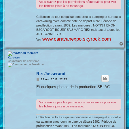
Vous n’avez pas les permissions nécessaires pour voir
les fichiers joints à ce message.
Collection de tout ce qui se concerne le camping et surtout le
caravaning avec comme date de départ 1892. Période de
prédilection : avant 1939. Les marques : NOTIN HENON
ESCARGOT BOURREAU MARC REX mais aussi toutes les
ARTISANALES !!!
www.caravanexpo.skyrock.com
Voir
H
a
u
t
Karavan
Caravanier de l'extrême
Re: Josserand
M
27 oct. 2011, 22:35
e
s
Et quelques photos de la production SELAC
s
a
g
e
Vous n’avez pas les permissions nécessaires pour voir
les fichiers joints à ce message.
Collection de tout ce qui se concerne le camping et surtout le
caravaning avec comme date de départ 1892. Période de
prédilection : avant 1939. Les marques : NOTIN HENON