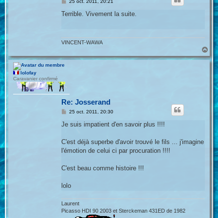
M
25 oct. 2011, 20:21
e
s
Terrible. Vivement la suite.
s
a
g
e
VINCENT-WAWA
H
a
u
t
lolofay
Caravanier confirmé
Re: Josserand
M
25 oct. 2011, 20:30
e
s
Je suis impatient d'en savoir plus !!!!
s
a
g
C'est déjà superbe d'avoir trouvé le fils ... j'imagine
e
l'émotion de celui ci par procuration !!!!
C'est beau comme histoire !!!
lolo
Laurent
Picasso HDI 90 2003 et Sterckeman 431ED de 1982