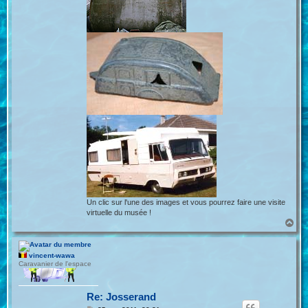
Un clic sur l'une des images et vous pourrez faire une visite
virtuelle du musée !
H
a
u
t
vincent-wawa
Caravanier de l'espace
Re: Josserand