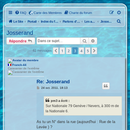
FAQ
Carte des Membres
Charte du forum
R
Le Site
Portail
Index du forum
Parlons d'Anciennes
Les anciennes caravanes !
Josserand
e
Josserand
c
Rechercher
Recherche avancée
Répondre
h
e
1
2
3
4
5
Précédente
Suivante
83 messages
r
c
Franck-44
Caravanier de l'extrême
h
e
Re: Josserand
r
M
24 oct. 2011, 18:13
e
s
s
pm3 a écrit :
a
g
Sur Nationale 79 Genève / Nevers, à 300 m de
e
la Nationale 6.
As tu un N° dans la rue (aujourd'hui : Rue de la
Levée ) ?