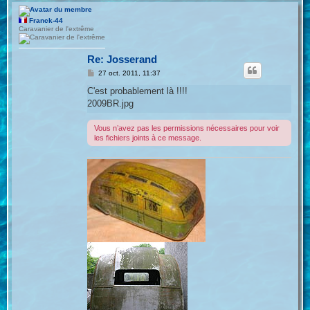
u
t
Franck-44
Caravanier de l'extrême
Re: Josserand
M
27 oct. 2011, 11:37
e
s
C'est probablement là !!!!
s
2009BR.jpg
a
g
e
Vous n’avez pas les permissions nécessaires pour voir
les fichiers joints à ce message.