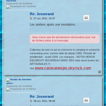
Karavan
Caravanier de l'extrême
Re: Josserand
M
27 oct. 2011, 22:37
e
s
Les ateliers aprés une inondation...
s
a
g
e
Vous n’avez pas les permissions nécessaires pour voir
les fichiers joints à ce message.
Collection de tout ce qui se concerne le camping et surtout le
caravaning avec comme date de départ 1892. Période de
prédilection : avant 1939. Les marques : NOTIN HENON
ESCARGOT BOURREAU MARC REX mais aussi toutes les
ARTISANALES !!!
www.caravanexpo.skyrock.com
Voir
H
a
u
t
altrex
Caravanier de l'extrême
Re: Josserand
M
28 oct. 2011, 06:49
e