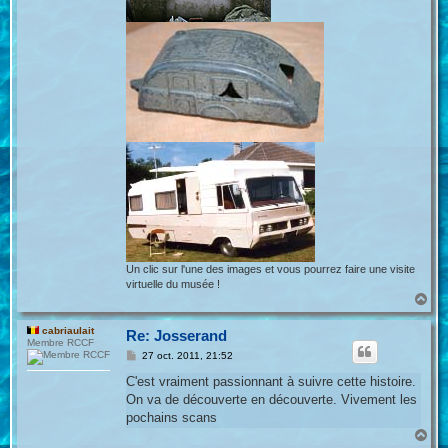
Un clic sur l'une des images et vous pourrez faire une visite
virtuelle du musée !
H
a
u
cabriaulait
Re: Josserand
t
Membre RCCF
M
27 oct. 2011, 21:52
e
s
C'est vraiment passionnant à suivre cette histoire.
s
On va de découverte en découverte. Vivement les
a
g
pochains scans
e
H
a