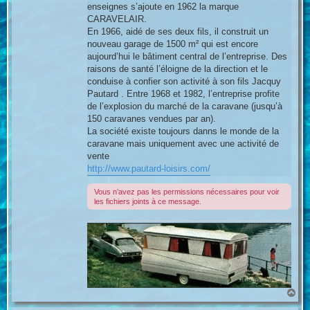
enseignes s’ajoute en 1962 la marque
CARAVELAIR.
En 1966, aidé de ses deux fils, il construit un
nouveau garage de 1500 m² qui est encore
aujourd’hui le bâtiment central de l’entreprise. Des
raisons de santé l’éloigne de la direction et le
conduise à confier son activité à son fils Jacquy
Pautard . Entre 1968 et 1982, l’entreprise profite
de l’explosion du marché de la caravane (jusqu’à
150 caravanes vendues par an).
La société existe toujours danns le monde de la
caravane mais uniquement avec une activité de
vente
http://www.pautard-loisirs.com/
Vous n’avez pas les permissions nécessaires pour voir
les fichiers joints à ce message.
H
a