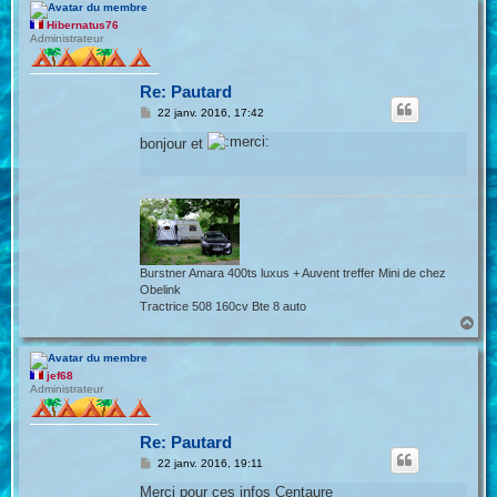
u
t
Hibernatus76
Administrateur
Re: Pautard
M
22 janv. 2016, 17:42
e
s
bonjour et
s
a
g
e
Burstner Amara 400ts luxus + Auvent treffer Mini de chez
Obelink
Tractrice 508 160cv Bte 8 auto
H
a
u
t
jef68
Administrateur
Re: Pautard
M
22 janv. 2016, 19:11
e
s
Merci pour ces infos Centaure