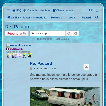
FAQ
Carte des Membres
Charte du forum
R
Le Site
Portail
Index du forum
Parlons d'Anciennes
Les anciennes caravanes !
Pautard
e
Re: Pautard
c
Rechercher
Recherche avancée
Répondre
h
15 messages • Page
1
sur
1
e
r
CENTAURE
c
Caravanier passionné
h
Re: Pautard
e
r
M
22 mars 2012, 16:11
e
s
Une marque inconnue mais je pense que grâce à
s
Karavan nous allons bientôt en savoir plus . . .
a
g
e