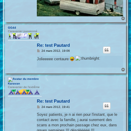
H
a
u
GG44
t
Caravanier passionné
Re: test Pautard
M
24 mars 2012, 19:06
e
s
Jolieeeee centaure
s
a
g
H
e
a
u
t
Karavan
Caravanier de l'extrême
Re: test Pautard
M
24 mars 2012, 19:41
e
s
Soyez patients, je n ai rien pour l'instant, que le
s
contact avec la famille, j aurai surement des
a
g
scans a mon prochain passage chez eux, dans
e
qques semaines !!! désolééééé !!!