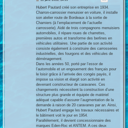
e
s
Hubert Pautard créé son entreprise en 1934.
s
Charron-carrossier menuisier en voiture, il installe
a
g
son atelier route de Bordeaux à la sortie de
e
Chamiers (à l’emplacement de l’actuelle
carrosserie). Aidé de trois compagnons menuisiers
automobiles, il répare roues de charrettes,
premières autos et transforme des berlines en
véhicules utilitaires. Une partie de son activité
consiste également à construire des carrosseries
industrielles, des fourgons et des véhicules de
déménagement.
Dans les années 50, porté par l’essor de
l’automobile et un engouement des français pour
le loisir grâce à l’arrivée des congés payés, il
impose sa vision et élargit son activité en
devenant constructeur de caravanes. Ces
changements nécessitent la construction d’une
structure plus grande et équipée de matériel
adéquat capable d’assurer l’augmentation de la
demande à raison de 20 caravanes par an. Ainsi,
Hubert Pautard engage les travaux nécessaires et
le bâtiment voit le jour en 1954.
Parallèlement, il devient concessionnaire des
marques Eden-Roc et ANTEM. A ces deux