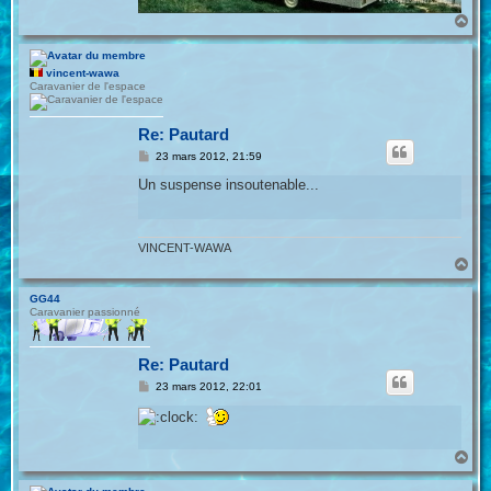
H
a
u
t
vincent-wawa
Caravanier de l'espace
Re: Pautard
M
23 mars 2012, 21:59
e
s
Un suspense insoutenable...
s
a
g
e
VINCENT-WAWA
H
a
u
GG44
t
Caravanier passionné
Re: Pautard
M
23 mars 2012, 22:01
e
s
s
a
g
H
e
a
u