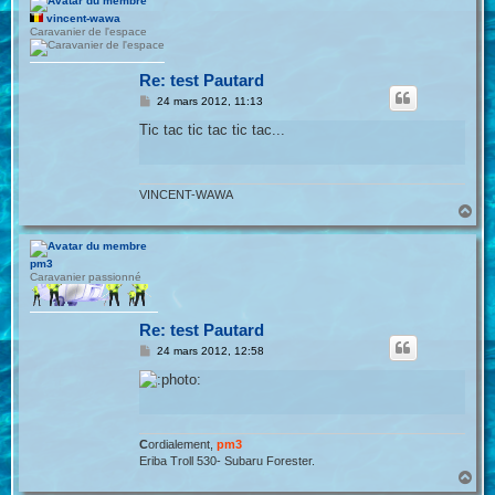
t
vincent-wawa
Caravanier de l'espace
Re: test Pautard
M
24 mars 2012, 11:13
e
s
Tic tac tic tac tic tac...
s
a
g
e
VINCENT-WAWA
H
a
u
t
pm3
Caravanier passionné
Re: test Pautard
M
24 mars 2012, 12:58
e
s
s
a
g
e
C
ordialement,
pm3
Eriba Troll 530- Subaru Forester.
H
a