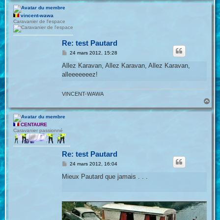
u
t
vincent-wawa
Caravanier de l'espace
Re: test Pautard
M
24 mars 2012, 15:28
e
s
Allez Karavan, Allez Karavan, Allez Karavan,
s
alleeeeeeez!
a
g
e
VINCENT-WAWA
H
a
u
t
CENTAURE
Caravanier passionné
Re: test Pautard
M
24 mars 2012, 16:04
e
s
Mieux Pautard que jamais . . .
s
a
g
e