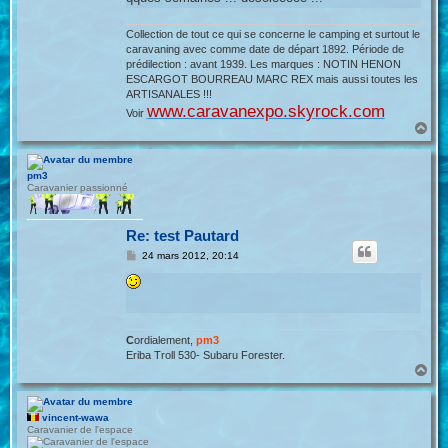
Collection de tout ce qui se concerne le camping et surtout le
caravaning avec comme date de départ 1892. Période de
prédilection : avant 1939. Les marques : NOTIN HENON
ESCARGOT BOURREAU MARC REX mais aussi toutes les
ARTISANALES !!!
www.caravanexpo.skyrock.com
Voir
H
a
u
t
pm3
Caravanier passionné
Re: test Pautard
M
24 mars 2012, 20:14
e
s
s
a
g
e
C
ordialement,
pm3
Eriba Troll 530- Subaru Forester.
H
a
u
t
vincent-wawa
Caravanier de l'espace