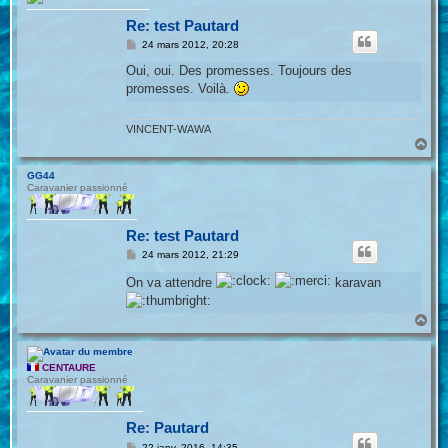
Re: test Pautard
M
24 mars 2012, 20:28
e
s
Oui, oui. Des promesses. Toujours des
s
promesses. Voilà.
a
g
e
VINCENT-WAWA
H
a
u
GG44
t
Caravanier passionné
Re: test Pautard
M
24 mars 2012, 21:29
e
s
On va attendre
karavan
s
a
g
H
e
a
u
t
CENTAURE
Caravanier passionné
Re: Pautard
M
22 janv. 2016, 14:35