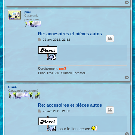
H
a
u
pm3
t
Caravanier
passionné
Re: accesoires et pièces autos
M
26 avr. 2012, 21:32
e
s
s
a
g
e
C
ordialement,
pm3
Eriba Troll 530- Subaru Forester.
H
a
u
GG44
t
Caravanier passionné
Re: accesoires et pièces autos
M
26 avr. 2012, 21:33
e
s
s
a
pour le lien jeesee
g
e
H