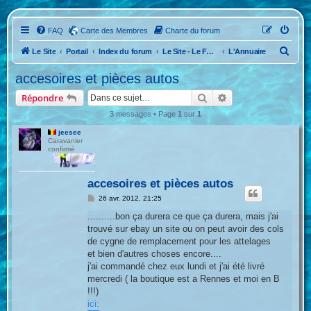
FAQ
Carte des Membres
Charte du forum
R
Le Site
Portail
Index du forum
Le Site - Le Forum
L'Annuaire
e
accesoires et pièces autos
c
Rechercher
Recherche avancée
Répondre
h
3 messages • Page
1
sur
1
e
jeesee
r
Caravanier
confirmé
c
h
accesoires et pièces autos
e
M
26 avr. 2012, 21:25
r
e
s
..........bon ça durera ce que ça durera, mais j'ai
s
trouvé sur ebay un site ou on peut avoir des cols
a
g
de cygne de remplacement pour les attelages
e
et bien d'autres choses encore....
j'ai commandé chez eux lundi et j'ai été livré
mercredi ( la boutique est a Rennes et moi en B
!!!)
ici: