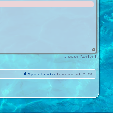
H
a
u
1 message • Page
1
sur
1
t
Supprimer les cookies
Heures au format
UTC+02:00