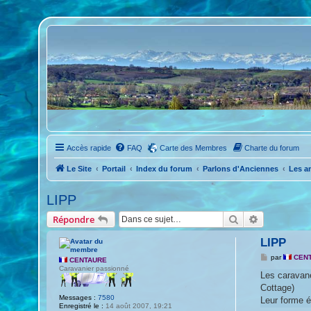
Accès rapide
FAQ
Carte des Membres
Charte du forum
Le Site
Portail
Index du forum
Parlons d'Anciennes
Les a
LIPP
Rechercher
Recherche 
Répondre
LIPP
M
par
CEN
CENTAURE
e
Caravanier passionné
s
Les caravane
s
Cottage)
a
Messages :
7580
g
Leur forme ét
Enregistré le :
14 août 2007, 19:21
e