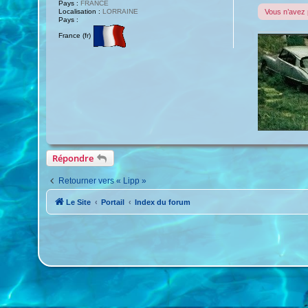
Pays :
FRANCE
Localisation :
LORRAINE
Vous n’avez 
Pays :
France (fr)
Répondre
Retourner vers « Lipp »
Le Site
Portail
Index du forum