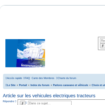
r
r
Accès rapide
FAQ
Carte des Membres
Charte du forum
Le Site
Portail
Index du forum
Parlons caravane et véhicule
Choix et ut
Article sur les vehicules electriques tracteurs
Répondre
R
R
e