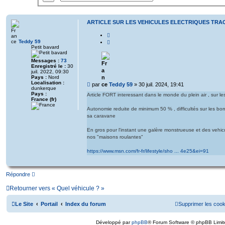
e
c
c
h
h
e
ARTICLE SUR LES VEHICULES ELECTRIQUES TR
r
e
c
r
C
h
c
Teddy 59
e
i
Petit bavard
h
a
t
v
e
e
a
Messages :
73
r
r
n
Enregistré le :
30
juil. 2022, 09:30
c
Pays :
Nord
é
Localisation :
M
e
par
Teddy 59
»
30 juil. 2024, 19:41
dunkerque
e
Pays :
Article FORT interessant dans le monde du plein air , sur le
s
France (fr)
s
Autonomie reduite de minimum 50 % , difficultés sur les bor
a
sa caravane
g
e
En gros pour l'instant une galère monstrueuse et des vehicu
nos "maisons roulantes"
https://www.msn.com/fr-fr/lifestyle/sho ... 4e25&ei=91
Répondre
Retourner vers « Quel véhicule ? »
Le Site
Portail
Index du forum
Supprimer les cook
Développé par
phpBB
® Forum Software © phpBB Limit