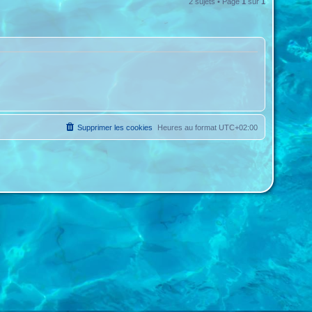
2 sujets • Page
1
sur
1
Supprimer les cookies
Heures au format
UTC+02:00