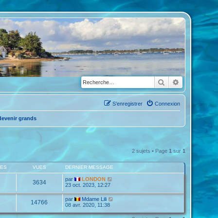
Rechercher
Recherche a
S’enregistrer
Connexion
 devenir grands
2 sujets • Page
1
sur
1
SES
VUES
DERNIER MESSAGE
par
LONDON
3634
23 oct. 2023, 12:27
par
Mdame Lili
14766
08 avr. 2020, 11:38