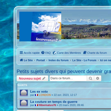
Accès rapide
FAQ
Carte des Membres
Charte du forum
Le Site
Portail
Index du forum
Le Site - Le Forum
Ici on n
Petits sujets divers qui peuvent devenir gr
Rechercher
Recher
Nouveau sujet
SUJETS
Les ex voto
par
LONDON
»
22 oct. 2023, 12:17
La couture en temps de guerre
par
Hibernatus76
»
20 mars 2020, 09:46